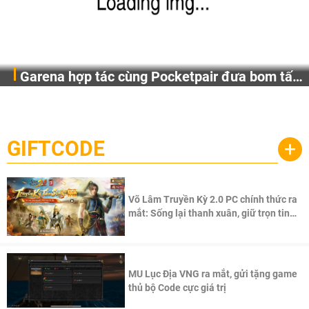
Garena hợp tác cùng Pocketpair đưa bom tấn
Garena Singapore hôm nay đã công bố Palworld Online,
săn thú sinh tồn lên di động với tên gọi
một cuộc phiêu lưu sinh tồn nhiều người chơi mới hiện
Palworld Online
đang được phát triển dựa trên IP Palworld nổi tiếng toàn
cầu, theo giấy phép chính thức từ công ty game Nhật Bản
GIFTCODE
+
Pocketpair, Inc.
Võ Lâm Truyền Kỳ 2.0 PC chính thức ra
mắt: Sống lại thanh xuân, giữ trọn tinh
thần Võ Lâm
MU Lục Địa VNG ra mắt, gửi tặng game
thủ bộ Code cực giá trị