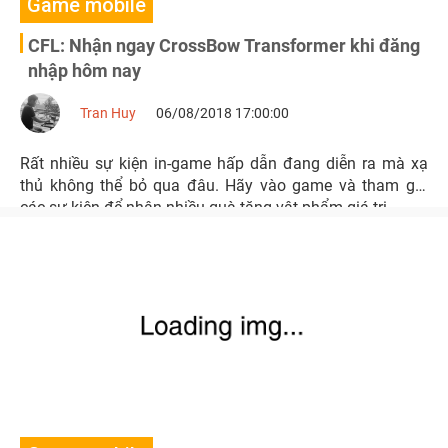
Game mobile
CFL: Nhận ngay CrossBow Transformer khi đăng
nhập hôm nay
Tran Huy
06/08/2018 17:00:00
Rất nhiều sự kiện in-game hấp dẫn đang diễn ra mà xạ
thủ không thể bỏ qua đâu. Hãy vào game và tham gia
các sự kiện để nhận nhiều quà tặng vật phẩm giá trị.