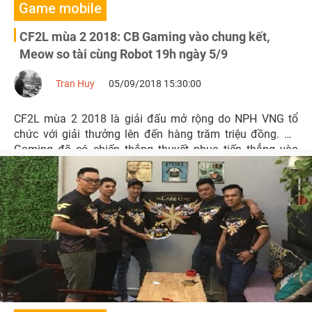
Game mobile
CF2L mùa 2 2018: CB Gaming vào chung kết,
Meow so tài cùng Robot 19h ngày 5/9
Tran Huy
05/09/2018 15:30:00
CF2L mùa 2 2018 là giải đấu mở rộng do NPH VNG tổ
chức với giải thưởng lên đến hàng trăm triệu đồng. CB
Gaming đã có chiến thắng thuyết phục tiến thẳng vào
chung kết. Trận đấu bán kết 2 hấp dẫn giữa Meow vs
Robot sẽ diễn ra vào lúc 19h tối nay ngày 5/9.