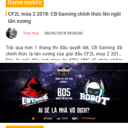
Game mobile
CF2L mùa 2 2018: CB Gaming chính thức lên ngôi
tân vương
Tran Huy
08/09/2018 09:00:00
Trải qua hơn 1 tháng thi đấu quyết liệt, CB Gaming đã
chính thức là tân vương của giải đấu CF2L mùa 2 2018.
Đây là giải đấu mở rộng do NPH VNG tổ chức nhằm
mang đến cơ hội trau dồi kinh nghiệm cho các đội nghiệp
dư tiến lên con đường chuyên nghiệp.