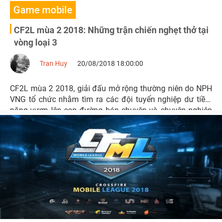
Game mobile
CF2L mùa 2 2018: Những trận chiến nghẹt thở tại
vòng loại 3
Tran Huy
20/08/2018 18:00:00
CF2L mùa 2 2018, giải đấu mở rộng thường niên do NPH
VNG tổ chức nhằm tìm ra các đội tuyển nghiệp dư tiềm
năng vươn lên con đường bán chuyên và chuyên nghiệp
với giải thưởng hấp dẫn lên đến hàng trăm triệu đồng.