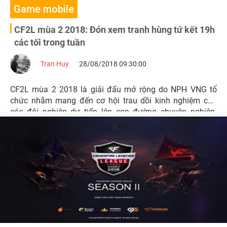
Game mobile
CF2L mùa 2 2018: Đón xem tranh hùng tứ kết 19h
các tối trong tuần
Tran Huy
28/08/2018 09:30:00
CF2L mùa 2 2018 là giải đấu mở rộng do NPH VNG tổ
chức nhằm mang đến cơ hội trau dồi kinh nghiệm cho
các đội nghiệp dư tiến lên con đường chuyên nghiệp.
Vòng 1/8 chính thức khởi tranh từ 19h các tối trong tuần
từ 27/8 – 30/8.