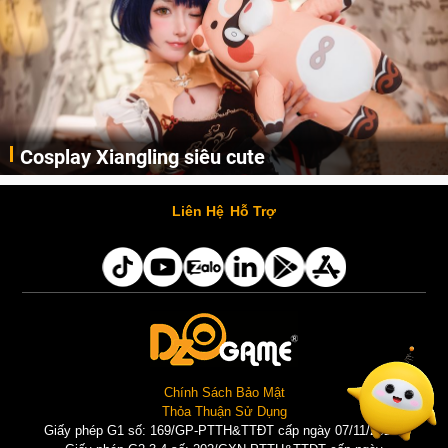
Cosplay Xiangling siêu cute
Cùng thưởng thức những hình ảnh cosplay Xiangling trong Genshin Impact siêu dễ thương của người dùng Weibo "阿包也是兔娘"
Liên Hệ
Hỗ Trợ
Chính Sách Bảo Mật
Thỏa Thuận Sử Dụng
Giấy phép G1 số: 169/GP-PTTH&TTĐT cấp ngày 07/11/2025 |