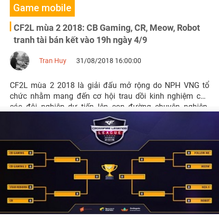
Game mobile
CF2L mùa 2 2018: CB Gaming, CR, Meow, Robot
tranh tài bán kết vào 19h ngày 4/9
Tran Huy
31/08/2018 16:00:00
CF2L mùa 2 2018 là giải đấu mở rộng do NPH VNG tổ
chức nhằm mang đến cơ hội trau dồi kinh nghiệm cho
các đội nghiệp dư tiến lên con đường chuyên nghiệp.
Vòng tứ kết đã diễn ra vô cùng khốc liệt và tìm ra 4 cái
tên xuất sắc nhất thi đấu vòng bán kết từ 19h ngày 4/9.