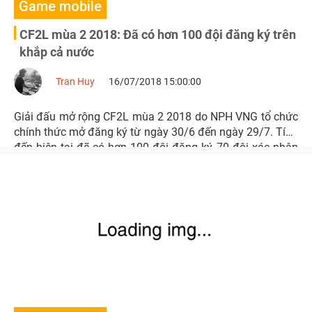
Game mobile
CF2L mùa 2 2018: Đã có hơn 100 đội đăng ký trên
khắp cả nước
Tran Huy
16/07/2018 15:00:00
Giải đấu mở rộng CF2L mùa 2 2018 do NPH VNG tổ chức
chính thức mở đăng ký từ ngày 30/6 đến ngày 29/7. Tính
đến hiện tại đã có hơn 100 đội đăng ký, 70 đội xác nhận
thành công.