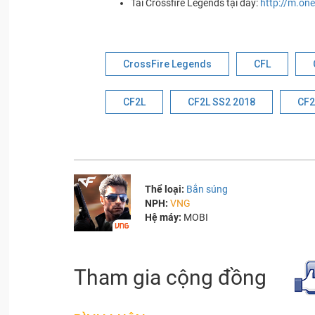
Tải Crossfire Legends tại đây:
http://m.on
CrossFire Legends
CFL
CF2L
CF2L SS2 2018
CF2
Thể loại:
Bắn súng
NPH:
VNG
Hệ máy:
MOBI
Tham gia cộng đồng