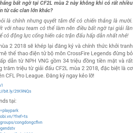
hắng bất ngờ tại CF2L mùa 2 này không khi có rất nhiều
n từ các clan lớn khác?
ỏi là chính nhưng quyết tâm để có chiến thắng là mười.
ết với nhau team có thể làm nên điều bất ngờ tại giải lần
ể có động lực cống hiến các trận đấu hấp dẫn nhất nhé!
mùa 2 2018 sẽ khép lại đăng ký và chính thức khởi tranh
m mê thể thao điện tử bộ môn CrossFire Legends đừng bỏ
hấp dẫn từ NPH VNG gồm 34 triệu đồng tiền mặt và rất
 trăm triệu từ giải đấu CF2L mùa 2 2018, đặc biệt là cơ
ên CFL Pro League. Đăng ký ngay kẻo lỡ!
a1
://bit.ly/2tK9NQs
ds tại:
e=playpark
bi.vn/?fref=ts
/groups/congdongcflvn
egendstv