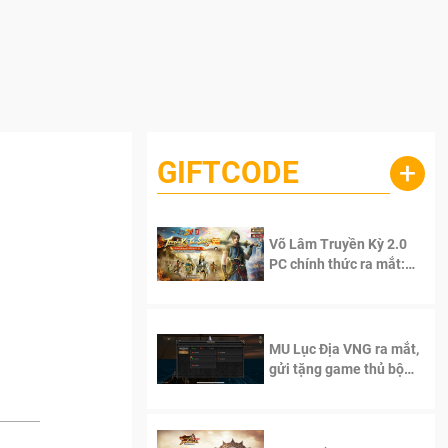
GIFTCODE
+
Võ Lâm Truyền Kỳ 2.0
PC chính thức ra mắt:
Sống lại thanh xuân, giữ
trọn tinh thần Võ Lâm
MU Lục Địa VNG ra mắt,
gửi tặng game thủ bộ
Code cực giá trị