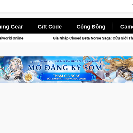
ing Gear
Gift Code
Cộng Đồng
Game
ia Nhập Closed Beta Norse Saga: Cửu Giới Thức Tỉnh, Săn DJI Osmo Pocket 