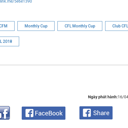
elink.me/5e6e1390
CFM
Monthly Cup
CFL Monthly Cup
Club CF
L 2018
Ngày phát hành:
16/0