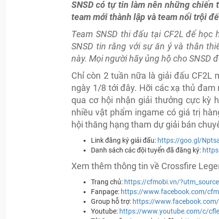
SNSD có tự tin làm nên những chiến t
team mới thành lập và team nổi trội đế
Team SNSD thi đấu tại CF2L để học h
SNSD tin rằng với sự ăn ý và thân thi
này. Mọi người hãy ủng hộ cho SNSD đ
Chỉ còn 2 tuần nữa là giải đấu CF2L 
ngày 1/8 tới đây. Hỡi các xạ thủ đa
qua cơ hội nhận giải thưởng cực kỳ 
nhiều vật phẩm ingame có giá trị hàng
hội thăng hạng tham dự giải bán chuy
Link đăng ký giải đấu:
https://goo.gl/Npts
Danh sách các đội tuyển đã đăng ký:
https
Xem thêm thông tin về Crossfire Legen
Trang chủ:
https://cfmobi.vn/?utm_sourc
Fanpage:
https://www.facebook.com/cfmo
Group hỗ trợ:
https://www.facebook.com
Youtube:
https://www.youtube.com/c/cfl