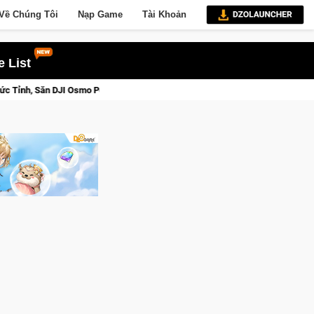
Về Chúng Tôi
Nạp Game
Tài Khoản
 List
3 Ngay Hôm Nay
Lineage W – Quyền lực và tài phú sẽ về tay k