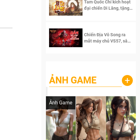
Tam Quốc Chí kích hoạt
đại chiến Di Lăng, tặng
siêu code giá trị dành
cho 100 độc giả đầu
tiên.
Chiến Địa Vô Song ra
mắt máy chủ VS57, sân
chơi đích thực dành cho
dân cày
ẢNH GAME
+
Lala Croft vừa nóng vừa xinh dưới nét vẽ
của AI
Ảnh Game