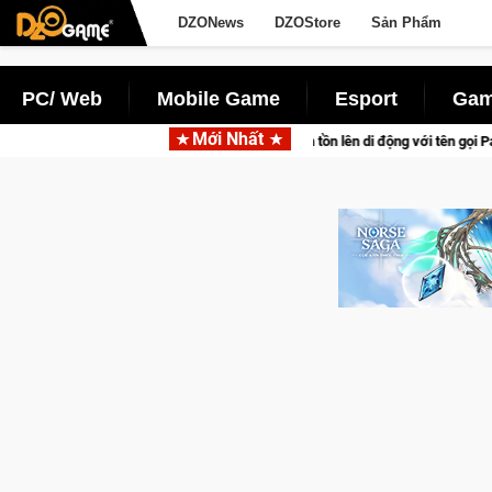
DZONews
DZOStore
Sản Phẩm
PC/ Web
Mobile Game
Esport
Gam
Mới Nhất
ấn săn thú sinh tồn lên di động với tên gọi Palworld Online
G