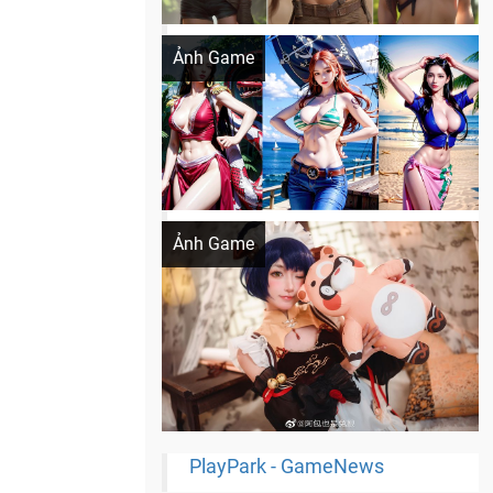
Khi AI Cosplay gái đẹp One Piece
Ảnh Game
Cosplay Xiangling siêu cute
Ảnh Game
PlayPark - GameNews