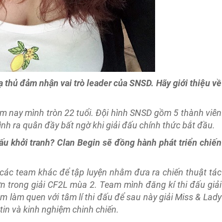
ạ thủ đảm nhận vai trò leader của SNSD. Hãy giới thiệu về
m nay mình tròn 22 tuổi. Đội hình SNSD gồm 5 thành viên
hình ra quân đầy bất ngờ khi giải đấu chính thức bắt đầu.
ấu khởi tranh? Clan Begin sẽ đồng hành phát triển chiến
các team khác để tập luyện nhằm đưa ra chiến thuật tác
hơn trong giải CF2L mùa 2. Team mình đăng kí thi đấu giải
m làm quen với tâm lí thi đấu để sau này giải Miss & Lady
 tin và kinh nghiệm chinh chiến.