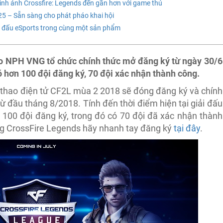
h ảnh Crossfire: Legends đến gần hơn với game thủ
5 – Sẵn sàng cho phát pháo khai hội
thi đấu eSports trong cùng một sản phẩm
o NPH VNG tổ chức chính thức mở đăng ký từ ngày 30/6
ó hơn 100 đội đăng ký, 70 đội xác nhận thành công.
ể thao điện tử CF2L mùa 2 2018 sẽ đóng đăng ký và chính
từ đầu tháng 8/2018. Tính đến thời điểm hiện tại giải đấu
00 đội đăng ký, trong đó có 70 đội đã xác nhận thành
g CrossFire Legends hãy nhanh tay đăng ký
tại đây
.