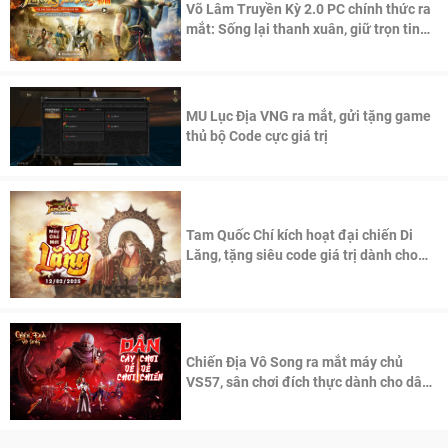
Võ Lâm Truyền Kỳ 2.0 PC chính thức ra
mắt: Sống lại thanh xuân, giữ trọn tinh
thần Võ Lâm
MU Lục Địa VNG ra mắt, gửi tặng game
thủ bộ Code cực giá trị
Tam Quốc Chí kích hoạt đại chiến Di
Lăng, tặng siêu code giá trị dành cho
100 độc giả đầu tiên.
Chiến Địa Vô Song ra mắt máy chủ
VS57, sân chơi đích thực dành cho dân
cày