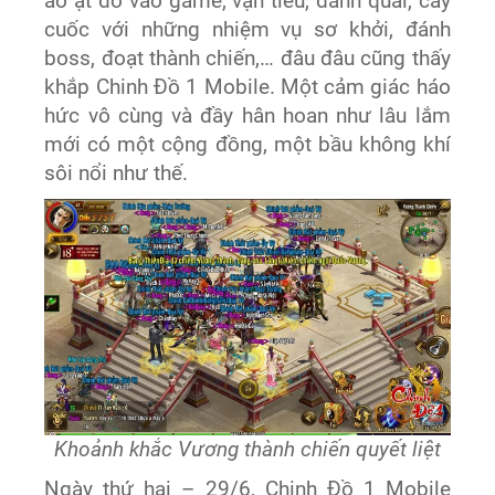
ào ạt đổ vào game, vận tiêu, đánh quái, cày
cuốc với những nhiệm vụ sơ khởi, đánh
boss, đoạt thành chiến,… đâu đâu cũng thấy
khắp Chinh Đồ 1 Mobile. Một cảm giác háo
hức vô cùng và đầy hân hoan như lâu lắm
mới có một cộng đồng, một bầu không khí
sôi nổi như thế.
Khoảnh khắc Vương thành chiến quyết liệt
Ngày thứ hai – 29/6, Chinh Đồ 1 Mobile