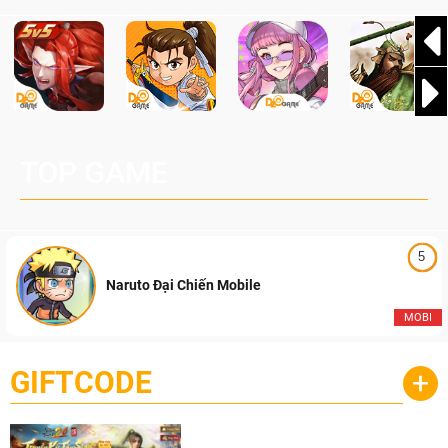
mùa giải hấp dẫn và kịch tính nhất của Đột Kích Việt Nam.
TOP GAME
5
Naruto Đại Chiến Mobile
MOBI
GIFTCODE
+