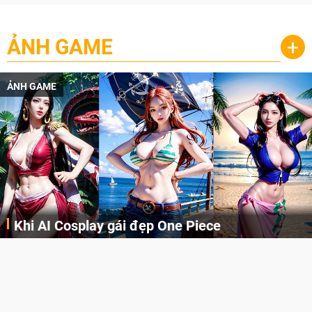
ẢNH GAME
+
ẢNH GAME
Khi AI Cosplay gái đẹp One Piece
Những cô nàng nóng bỏng Boa Hancock, Nico Robin, Nami, Yamato hay Perona được AI vẽ lại dưới hình thức Cosplay cực kỳ chuẩn chỉnh.