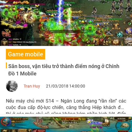
Game mobile
Săn boss, vận tiêu trở thành điểm nóng ở Chinh
Đồ 1 Mobile
Tran Huy
21/03/2018 14:00:00
Nếu máy chủ mới S14 – Ngân Long đang “rần rần” các
cuộc đua cấp độ-lực chiến, căng thẳng Hiệp khách đảo
thì ở các máy chủ cũ cũng không kém phần kịch liệt, điển
hình ở S1 – Hỏa Long và S13 – Thần Long có thể xem