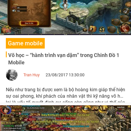
Game mobile
Võ học – “hành trình vạn dặm” trong Chinh Đồ 1
Mobile
Tran Huy
23/08/2017 13:30:00
Nếu như trang bị được xem là bộ hoàng kim giáp thể hiện
sự oai phong, khí phách của nhân vật thì kỹ năng võ học
lại là yếu tố quyết định sự sống còn cũng như vị thế của
người chơi trong Chinh Đồ 1 Mobile.