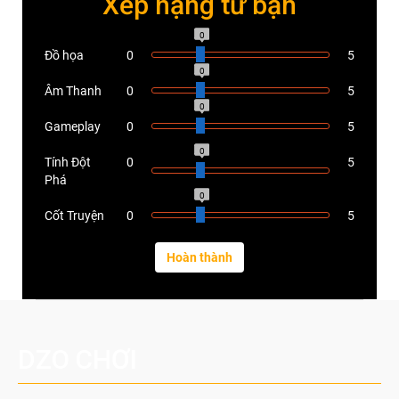
Xếp hạng từ bạn
0
Đồ họa
0
5
0
Âm Thanh
0
5
0
Gameplay
0
5
0
Tính Đột
0
5
Phá
0
Cốt Truyện
0
5
DZO CHƠI