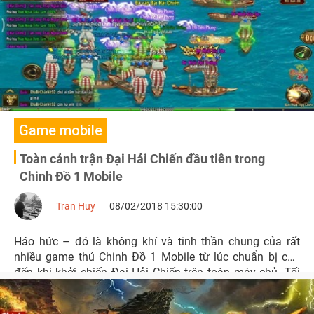
đang trong tình trạng rực rửa săn boss, vận tiêu.
Game mobile
Toàn cảnh trận Đại Hải Chiến đầu tiên trong
Chinh Đồ 1 Mobile
Tran Huy
08/02/2018 15:30:00
Háo hức – đó là không khí và tinh thần chung của rất
nhiều game thủ Chinh Đồ 1 Mobile từ lúc chuẩn bị cho
đến khi khởi chiến Đại Hải Chiến trên toàn máy chủ. Tối
Chủ nhật hôm ấy thực sự đã khiến game thủ của tựa