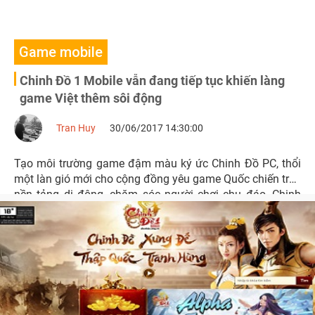
Game mobile
Chinh Đồ 1 Mobile vẫn đang tiếp tục khiến làng
game Việt thêm sôi động
Tran Huy
30/06/2017 14:30:00
Tạo môi trường game đậm màu ký ức Chinh Đồ PC, thổi
một làn gió mới cho cộng đồng yêu game Quốc chiến trên
nền tảng di động, chăm sóc người chơi chu đáo, Chinh
Đồ 1 Mobile đang từng bước chiếm lấy cảm tình của
người dùng di động dù mới chỉ hai ngày thử nghiệm.