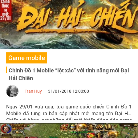
game quốc chiến này trở thành những chiến binh công
thủ tháp pháo một cách tinh nhuệ nhất.
Game mobile
Chinh Đồ 1 Mobile “lột xác” với tính năng mới Đại
Hải Chiến
Tran Huy
31/01/2018 12:00:00
Ngày 29/01 vừa qua, tựa game quốc chiến Chinh Đồ 1
Mobile đã tung ra bản cập nhật mới mang tên Đại Hải
Chiến với hàng loạt những đổi mới khiến đông đảo game
thủ háo hức. Đây được xem là sự làm mới mình đầu tiên,