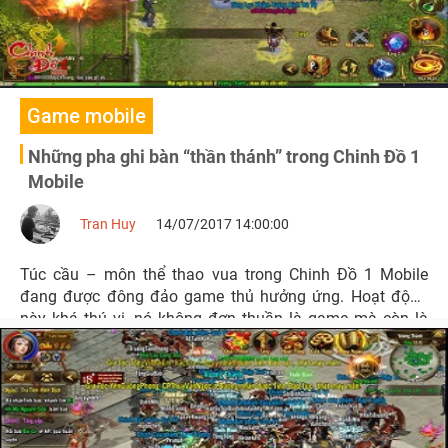
Game mobile
Những pha ghi bàn “thần thánh” trong Chinh Đồ 1
Mobile
Tran Huy
14/07/2017 14:00:00
Túc cầu – môn thể thao vua trong Chinh Đồ 1 Mobile
đang được đông đảo game thủ hưởng ứng. Hoạt động
này khá thú vị, nó không đơn thuần là game mà còn là
giải trí, là sự trải nghiệm mới lạ trên nền tảng di động.