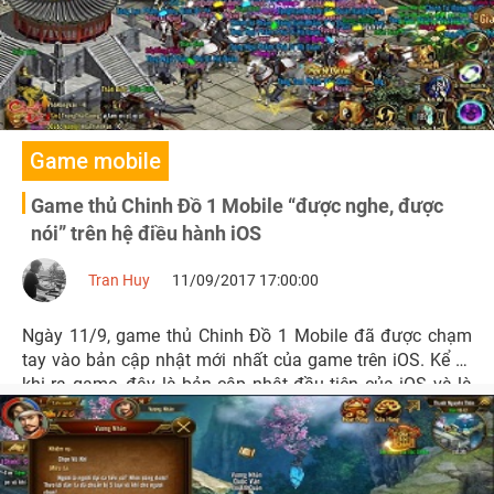
Game mobile
Game thủ Chinh Đồ 1 Mobile “được nghe, được
nói” trên hệ điều hành iOS
Tran Huy
11/09/2017 17:00:00
Ngày 11/9, game thủ Chinh Đồ 1 Mobile đã được chạm
tay vào bản cập nhật mới nhất của game trên iOS. Kể từ
khi ra game, đây là bản cập nhật đầu tiên của iOS và là
lần thứ hai tựa game quốc chiến này hoàn thiện về mặt
âm thanh trên cả hai hệ điều hành iOS và Android.