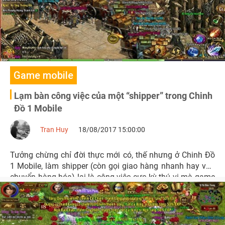
Game mobile
Lạm bàn công việc của một “shipper” trong Chinh
Đồ 1 Mobile
Tran Huy
18/08/2017 15:00:00
Tưởng chừng chỉ đời thực mới có, thế nhưng ở Chinh Đồ
1 Mobile, làm shipper (còn gọi giao hàng nhanh hay vận
chuyển hàng hóa) lại là công việc cực kỳ thú vị mà game
thủ yêu thích, nó đem lại cũng khá nhiều các tình huống
dở khóc dở cười mà người chơi phải hứng chịu.