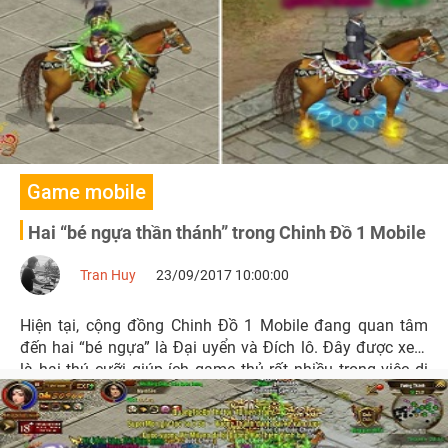
Game mobile
Hai “bé ngựa thần thánh” trong Chinh Đồ 1 Mobile
Tran Huy
23/09/2017 10:00:00
Hiện tại, cộng đồng Chinh Đồ 1 Mobile đang quan tâm
đến hai “bé ngựa” là Đại uyển và Đích lô. Đây được xem
là hai thú cưỡi giúp ích game thủ rất nhiều trong việc di
chuyển thực hiện nhiệm vụ và linh hoạt tương tác trên
chiến trường.