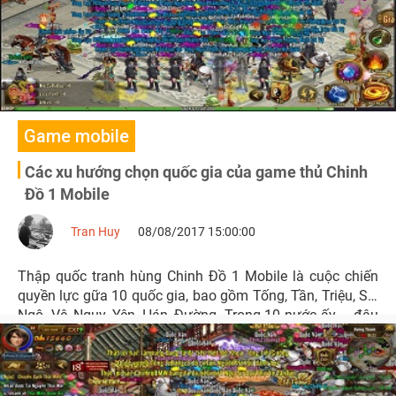
Game mobile
Các xu hướng chọn quốc gia của game thủ Chinh
Đồ 1 Mobile
Tran Huy
08/08/2017 15:00:00
Thập quốc tranh hùng Chinh Đồ 1 Mobile là cuộc chiến
quyền lực gữa 10 quốc gia, bao gồm Tống, Tần, Triệu, Sở,
Ngô. Vệ, Ngụy, Yên, Hán, Đường. Trong 10 nước ấy – đâu
là nơi để mỗi người chơi bắt đầu cơ nghiệp xưng đế?