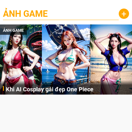
ẢNH GAME
+
ẢNH GAME
Khi AI Cosplay gái đẹp One Piece
Những cô nàng nóng bỏng Boa Hancock, Nico Robin, Nami, Yamato hay Perona được AI vẽ lại dưới hình thức Cosplay cực kỳ chuẩn chỉnh.