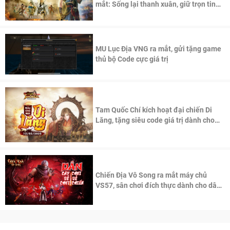
mắt: Sống lại thanh xuân, giữ trọn tinh
thần Võ Lâm
MU Lục Địa VNG ra mắt, gửi tặng game
thủ bộ Code cực giá trị
Tam Quốc Chí kích hoạt đại chiến Di
Lăng, tặng siêu code giá trị dành cho
100 độc giả đầu tiên.
Chiến Địa Vô Song ra mắt máy chủ
VS57, sân chơi đích thực dành cho dân
cày