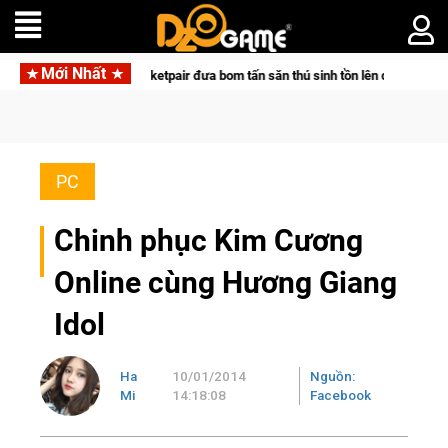
Mới Nhất
c cùng Pocketpair đưa bom tấn săn thú sinh tồn lên di động với tên gọi Palwor
PC
Chinh phục Kim Cương
Online cùng Hương Giang
Idol
Ha
10/01/2014
Nguồn:
Mi
14:18:08
Facebook