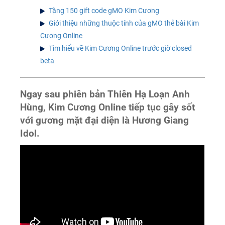
Tặng 150 gift code gMO Kim Cương
Giới thiệu những thuộc tính của gMO thẻ bài Kim
Cương Online
Tìm hiểu về Kim Cương Online trước giờ closed
beta
Ngay sau phiên bản Thiên Hạ Loạn Anh
Hùng, Kim Cương Online tiếp tục gây sốt
với gương mặt đại diện là Hương Giang
Idol.