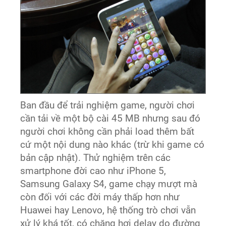
Ban đầu để trải nghiệm game, người chơi
cần tải về một bộ cài 45 MB nhưng sau đó
người chơi không cần phải load thêm bất
cứ một nội dung nào khác (trừ khi game có
bản cập nhật). Thử nghiệm trên các
smartphone đời cao như iPhone 5,
Samsung Galaxy S4, game chạy mượt mà
còn đối với các đời máy thấp hơn như
Huawei hay Lenovo, hệ thống trò chơi vẫn
xử lý khá tốt, có chăng hơi delay do đường