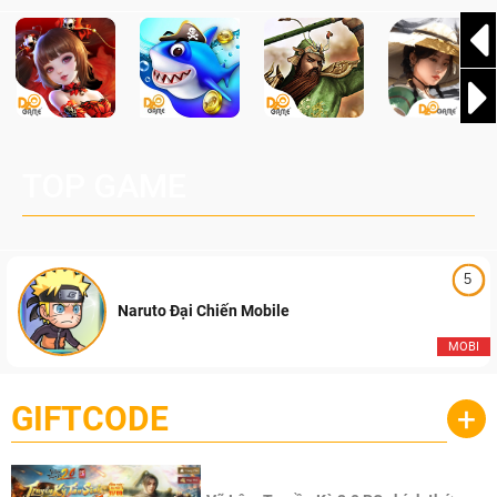
TOP GAME
5
Naruto Đại Chiến Mobile
MOBI
GIFTCODE
+