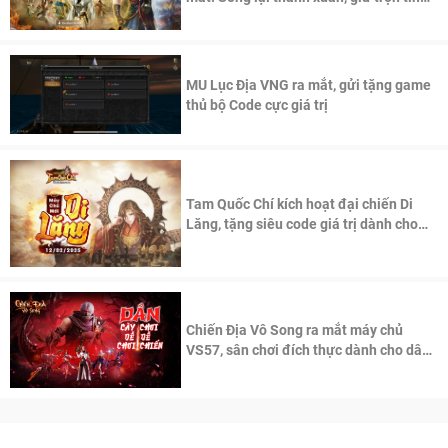
thần Võ Lâm
MU Lục Địa VNG ra mắt, gửi tặng game
thủ bộ Code cực giá trị
Tam Quốc Chí kích hoạt đại chiến Di
Lăng, tặng siêu code giá trị dành cho
100 độc giả đầu tiên.
Chiến Địa Vô Song ra mắt máy chủ
VS57, sân chơi đích thực dành cho dân
cày