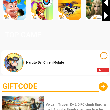
TOP GAME
5
Naruto Đại Chiến Mobile
MOBI
GIFTCODE
+
Võ Lâm Truyền Kỳ 2.0 PC chính thức ra
mắt: Sống lại thanh xuân, giữ trọn tinh