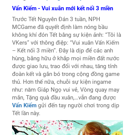
Vấn Kiếm - Vui xuân mới kết nối 3 miền
Trước Tết Nguyên Đán 3 tuần, NPH
MCGame đã quyết định làm nóng bầu
không khí đón Tết bằng sự kiện ảnh: “Tôi là
VKers” với thông điệp: “Vui xuân Vấn Kiếm
– Kết nối 3 miền”. Đây là dịp để các anh
hùng, bằng hữu ở khắp mọi miền đất nước
được giao lưu, trao đổi với nhau, tăng tính
đoàn kết và gắn bó trong cộng đồng game
thủ. Hơn thế nữa, chuỗi sự kiện ingame
như: năm Giáp Ngọ vui vẻ, Vòng quay may
mắn, Tặng quà đầu xuân,…vẫn đang được
Vấn Kiếm
gửi đến tay người chơi trong dịp
Tết lần này.