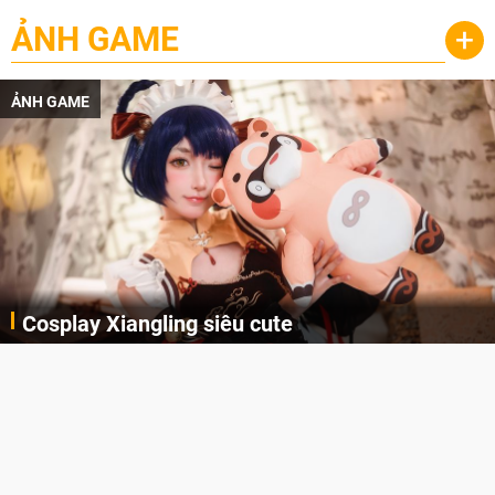
ẢNH GAME
+
ẢNH GAME
Cosplay Xiangling siêu cute
Cùng thưởng thức những hình ảnh cosplay Xiangling trong Genshin Impact siêu dễ thương của người dùng Weibo "阿包也是兔娘"