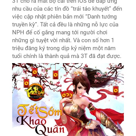
3T cho ra mắt bộ cài trên iOS để đáp ứng
nhu cầu của các tín đồ “trái táo khuyết” đến
việc cập nhật phiên bản mới “Danh tướng
truyền kỳ”. Tất cả đều là những nỗ lực của
NPH để cố gắng mang tới người chơi
những gì tuyệt vời nhất. Và con số hơn 1
triệu đăng ký trong dịp kỷ niệm một năm
tuổi chính là thành quả mà 3T đã đạt được.