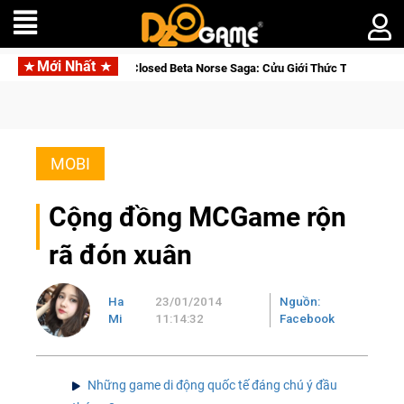
Mới Nhất
ia Nhập Closed Beta Norse Saga: Cửu Giới Thức Tỉnh, Săn DJI Osmo Pocket 
MOBI
Cộng đồng MCGame rộn
rã đón xuân
Ha
23/01/2014
Nguồn:
Mi
11:14:32
Facebook
Những game di động quốc tế đáng chú ý đầu