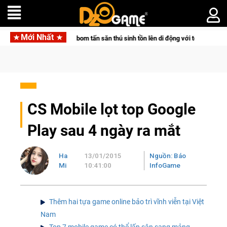
Mới Nhất
etpair đưa bom tấn săn thú sinh tồn lên di động với tên gọi Palworld Online
CS Mobile lọt top Google
Play sau 4 ngày ra mắt
Ha
13/01/2015
Nguồn: Báo
Mi
10:41:00
InfoGame
Thêm hai tựa game online bảo trì vĩnh viễn tại Việt
Nam
Top 7 mobile game có thể lấn sân sang mảng