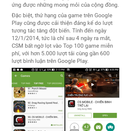
ứng được những mong mỏi của cộng đồng.
Đặc biệt, thứ hạng của game trên Google
Play cũng được cải thiện đáng kể do lượt
tương tác tăng đột biến. Tính đến ngày
12/1/2014, tức là chỉ sau 4 ngày ra mắt,
CSM bất ngờ lọt vào Top 100 game miễn
phí, với hơn 5.000 lượt tải cùng gần 600
lượt bình luận trên Google Play.