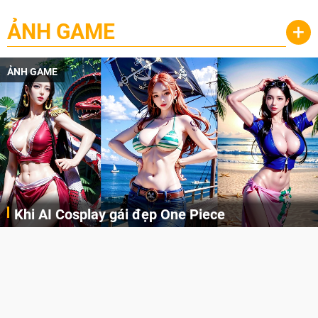
ẢNH GAME
+
ẢNH GAME
Khi AI Cosplay gái đẹp One Piece
Những cô nàng nóng bỏng Boa Hancock, Nico Robin, Nami, Yamato hay Perona được AI vẽ lại dưới hình thức Cosplay cực kỳ chuẩn chỉnh.