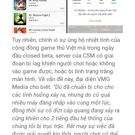
Tuy nhiên, chính vì sự ủng hộ nhiệt tình của
cộng đồng game thủ Việt mà trong ngày
đầu closed beta, server của CSM có giai
đoạn bị lag khiến người chơi hoặc không
vào game được, hoặc bị tình trạng trắng
màn hình. Về vấn đề này, đại diện VMG
Media cho biết:
“Dù đã chuẩn bị cho cho
các tình huống xảy ra, nhưng do có quá
nhiều máy đăng nhập vào cùng một lúc,
đồng thời sự cố đứt cáp quang đang xảy ra
cũng khiến cho 2 tiếng đầu hệ thống của
chúng tôi bị trục trặc. Rất may sự việc đã
được giải quyết kịp thời, người chơi có thể