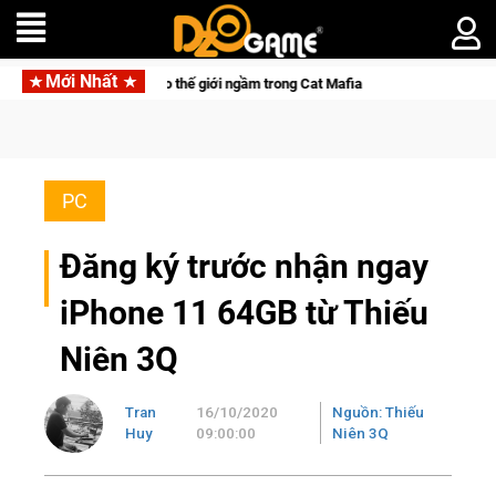
Mới Nhất
èo" khuấy đảo thế giới ngầm trong Cat Mafia
Trang bị của gam
PC
Đăng ký trước nhận ngay
iPhone 11 64GB từ Thiếu
Niên 3Q
Tran
16/10/2020
Nguồn: Thiếu
Huy
09:00:00
Niên 3Q