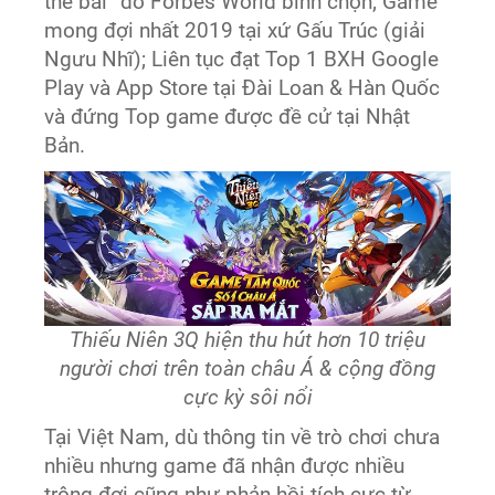
thẻ bài” do Forbes World bình chọn; Game
mong đợi nhất 2019 tại xứ Gấu Trúc (giải
Ngưu Nhĩ); Liên tục đạt Top 1 BXH Google
Play và App Store tại Đài Loan & Hàn Quốc
và đứng Top game được đề cử tại Nhật
Bản.
Thiếu Niên 3Q hiện thu hút hơn 10 triệu
người chơi trên toàn châu Á & cộng đồng
cực kỳ sôi nổi
Tại Việt Nam, dù thông tin về trò chơi chưa
nhiều nhưng game đã nhận được nhiều
trông đợi cũng như phản hồi tích cực từ