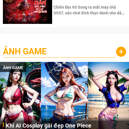
Chiến Địa Vô Song ra mắt máy chủ
VS57, sân chơi đích thực dành cho dân
cày
ẢNH GAME
+
ẢNH GAME
Khi AI Cosplay gái đẹp One Piece