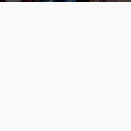
Những cô nàng nóng bỏng Boa Hancock, Nico Robin, Nami, Yamato hay Perona được AI vẽ lại dưới hình thức Cosplay cực kỳ chuẩn chỉnh.