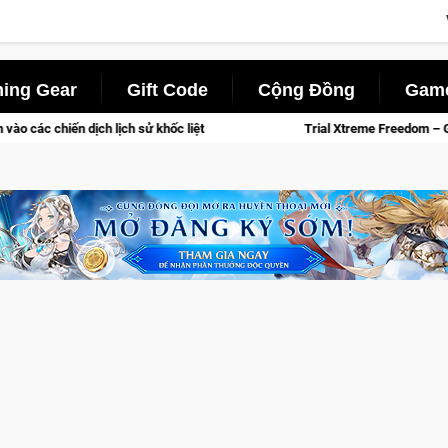
ing Gear
Gift Code
Cộng Đồng
Game
ệt
Trial Xtreme Freedom – Game đua xe mô tô PvP sở hữu vật