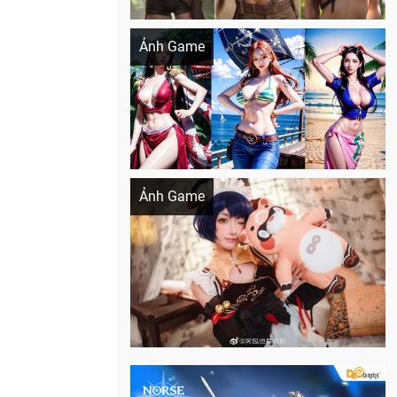
Khi AI Cosplay gái đẹp One Piece
Ảnh Game
Cosplay Xiangling siêu cute
Ảnh Game