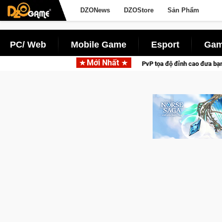
DZONews
DZOStore
Sản Phẩm
PC/ Web
Mobile Game
Esport
Gam
Mới Nhất
 Game bắn súng PvP tọa độ đỉnh cao đưa bạn vào các chiến dịch lịch sử khốc li