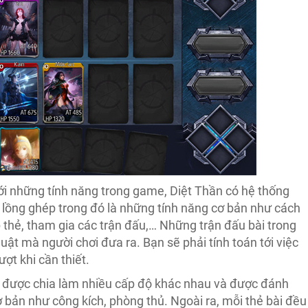
i những tính năng trong game, Diệt Thần có hệ thống
 lồng ghép trong đó là những tính năng cơ bản như cách
p thẻ, tham gia các trận đấu,… Những trận đấu bài trong
ật mà người chơi đưa ra. Bạn sẽ phải tính toán tới việc
ượt khi cần thiết.
g được chia làm nhiều cấp độ khác nhau và được đánh
ơ bản như công kích, phòng thủ. Ngoài ra, mỗi thẻ bài đều