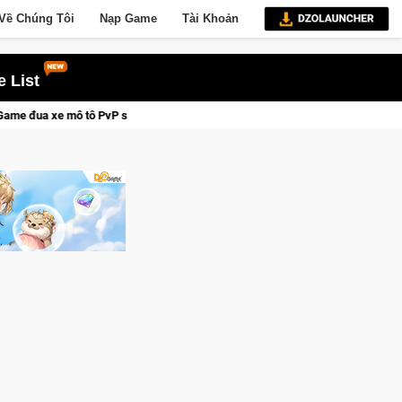
Về Chúng Tôi
Nạp Game
Tài Khoản
 List
 lý siêu thực
CFVL 2026 Mùa 2 khép lại với hành trình đầy cả