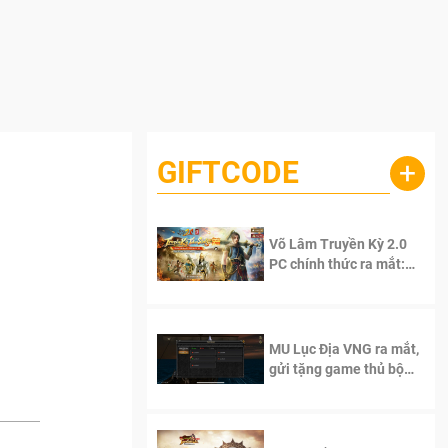
GIFTCODE
+
Võ Lâm Truyền Kỳ 2.0
PC chính thức ra mắt:
Sống lại thanh xuân, giữ
trọn tinh thần Võ Lâm
MU Lục Địa VNG ra mắt,
gửi tặng game thủ bộ
Code cực giá trị