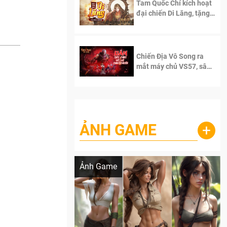
Tam Quốc Chí kích hoạt
đại chiến Di Lăng, tặng
siêu code giá trị dành
cho 100 độc giả đầu
tiên.
Chiến Địa Vô Song ra
mắt máy chủ VS57, sân
chơi đích thực dành cho
dân cày
ẢNH GAME
+
Lala Croft vừa nóng vừa xinh dưới nét vẽ
của AI
Ảnh Game