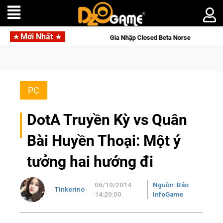
Mới Nhất
Nhập Closed Beta Norse Saga: Cửu Giới Thức Tỉnh, Săn DJI Osmo Pocket 3 N
PC
DotA Truyền Kỳ vs Quân
Bài Huyền Thoại: Một ý
tưởng hai hướng đi
06/10/2014
Nguồn: Báo
Tinkerino
14:20:00
InfoGame