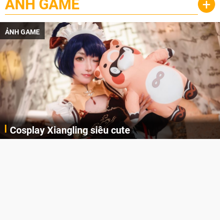
ẢNH GAME
+
ẢNH GAME
Cosplay Xiangling siêu cute
Cùng thưởng thức những hình ảnh cosplay Xiangling trong Genshin Impact siêu dễ thương của người dùng Weibo "阿包也是兔娘"