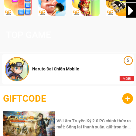
TOP GAME
5
Naruto Đại Chiến Mobile
MOBI
GIFTCODE
+
Võ Lâm Truyền Kỳ 2.0 PC chính thức ra
mắt: Sống lại thanh xuân, giữ trọn tinh
thần Võ Lâm