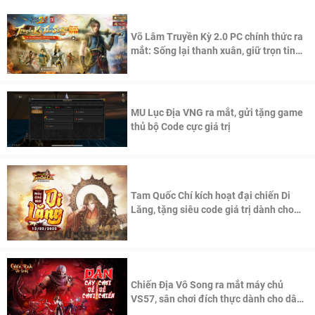
Võ Lâm Truyền Kỳ 2.0 PC chính thức ra
mắt: Sống lại thanh xuân, giữ trọn tinh
thần Võ Lâm
MU Lục Địa VNG ra mắt, gửi tặng game
thủ bộ Code cực giá trị
Tam Quốc Chí kích hoạt đại chiến Di
Lăng, tặng siêu code giá trị dành cho
100 độc giả đầu tiên.
Chiến Địa Vô Song ra mắt máy chủ
VS57, sân chơi đích thực dành cho dân
cày