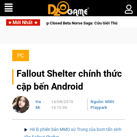
Mới Nhất
a Nhập Closed Beta Norse Saga: Cửu Giới Thức Tỉnh, Săn DJI Osmo Pocket 3
PC
Fallout Shelter chính thức
cập bến Android
Ha
14/08/2015
Nguồn: MXH
Mi
14:15:00
Playpark
Hé lộ phiên bản MMO xứ Trung của bom tấn sinh
tồn Fallout Shelter