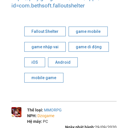
id=com.bethsoft.falloutshelter
Fallout Shelter
game mobile
game nhập vai
game di động
iOS
Android
mobile game
Thể loại:
MMORPG
NPH:
Dzogame
Hệ máy:
PC
Ngày phát hành:
29/09/2020