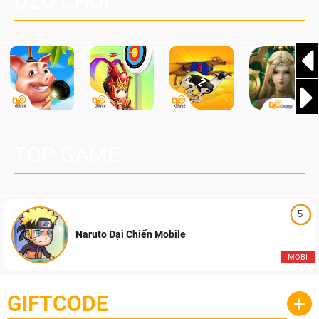
DZO CHƠI
cầu, theo giấy phép chính thức từ công ty game Nhật Bản
Pocketpair, Inc.
TOP GAME
5
Naruto Đại Chiến Mobile
MOBI
GIFTCODE
+