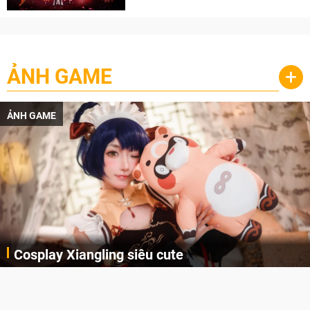
ẢNH GAME
+
ẢNH GAME
Cosplay Xiangling siêu cute
Cùng thưởng thức những hình ảnh cosplay Xiangling trong Genshin Impact siêu dễ thương của người dùng Weibo "阿包也是兔娘"