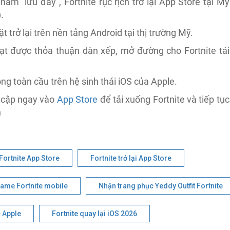
m "lưu đày", Fortnite rục rịch trở lại App Store tại Mỹ
.
 trở lại trên nền tảng Android tại thị trường Mỹ.
ạt được thỏa thuận dàn xếp, mở đường cho Fortnite tái
g toàn cầu trên hệ sinh thái iOS của Apple.
y cập ngay vào
App Store
để tải xuống Fortnite và tiếp tục
h
Fortnite App Store
Fortnite trở lại App Store
game Fortnite mobile
Nhận trang phục Yeddy Outfit Fortnite
c Apple
Fortnite quay lại iOS 2026