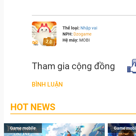
Thể loại:
Nhập vai
NPH:
Dzogame
Hệ máy:
MOBI
Tham gia cộng đồng
BÌNH LUẬN
HOT NEWS
Game mobile
Game mobi