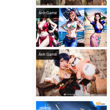
Khi AI Cosplay gái đẹp One Piece
Ảnh Game
Cosplay Xiangling siêu cute
Ảnh Game