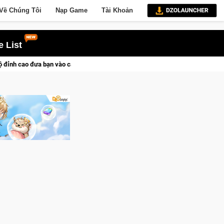
Về Chúng Tôi
Nạp Game
Tài Khoản
 List
 dịch lịch sử khốc liệt
CFVL 2026 Mùa 2 khép lại với hành tr