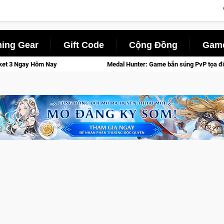
ing Gear
Gift Code
Cộng Đồng
Game
Medal Hunter: Game bắn súng PvP tọa độ đỉnh cao đưa bạn vào các chiến