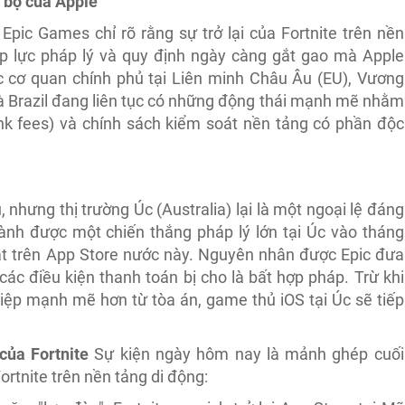
 bộ của Apple
Epic Games chỉ rõ rằng sự trở lại của Fortnite trên nền
 áp lực pháp lý và quy định ngày càng gắt gao mà Apple
c cơ quan chính phủ tại Liên minh Châu Âu (EU), Vương
à Brazil đang liên tục có những động thái mạnh mẽ nhằm
unk fees) và chính sách kiểm soát nền tảng có phần độc
 nhưng thị trường Úc (Australia) lại là một ngoại lệ đáng
iành được một chiến thắng pháp lý lớn tại Úc vào tháng
ặt trên App Store nước này. Nguyên nhân được Epic đưa
ác điều kiện thanh toán bị cho là bất hợp pháp. Trừ khi
hiệp mạnh mẽ hơn từ tòa án, game thủ iOS tại Úc sẽ tiếp
 của Fortnite
Sự kiện ngày hôm nay là mảnh ghép cuối
ortnite trên nền tảng di động: