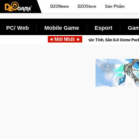
DZONews
DZOStore
Sản Phẩm
PC/ Web
Mobile Game
Esport
Gam
Mới Nhất
se Saga: Cửu Giới Thức Tỉnh, Săn DJI Osmo Pocket 3 Ngay Hôm Nay