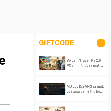
GIFTCODE
+
re
Võ Lâm Truyền Kỳ 2.0
PC chính thức ra mắt:
Sống lại thanh xuân, giữ
trọn tinh thần Võ Lâm
MU Lục Địa VNG ra mắt,
gửi tặng game thủ bộ
Code cực giá trị