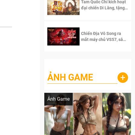
Tam Quốc Chí kích hoạt
đại chiến Di Lăng, tặng
siêu code giá trị dành
cho 100 độc giả đầu
tiên.
Chiến Địa Vô Song ra
mắt máy chủ VS57, sân
chơi đích thực dành cho
dân cày
ẢNH GAME
+
Lala Croft vừa nóng vừa xinh dưới nét vẽ
của AI
Ảnh Game