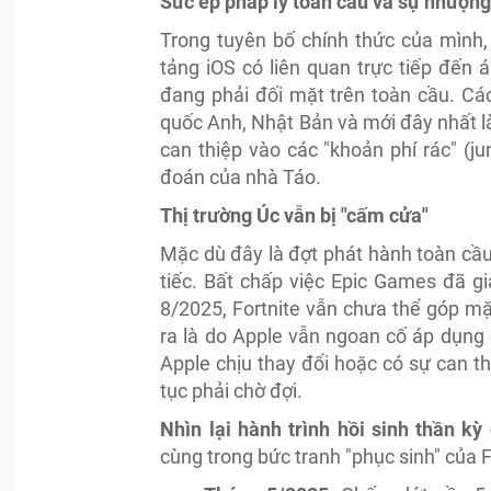
Sức ép pháp lý toàn cầu và sự nhượng
Trong tuyên bố chính thức của mình, 
tảng iOS có liên quan trực tiếp đến
đang phải đối mặt trên toàn cầu. Cá
quốc Anh, Nhật Bản và mới đây nhất l
can thiệp vào các "khoản phí rác" (j
đoán của nhà Táo.
Thị trường Úc vẫn bị "cấm cửa"
Mặc dù đây là đợt phát hành toàn cầu,
tiếc. Bất chấp việc Epic Games đã g
8/2025, Fortnite vẫn chưa thể góp m
ra là do Apple vẫn ngoan cố áp dụng c
Apple chịu thay đổi hoặc có sự can t
tục phải chờ đợi.
Nhìn lại hành trình hồi sinh thần kỳ
cùng trong bức tranh "phục sinh" của F