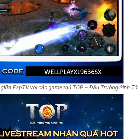
nh giữa FapTV với các game thủ TOP – Đấu Trường Sinh Tử