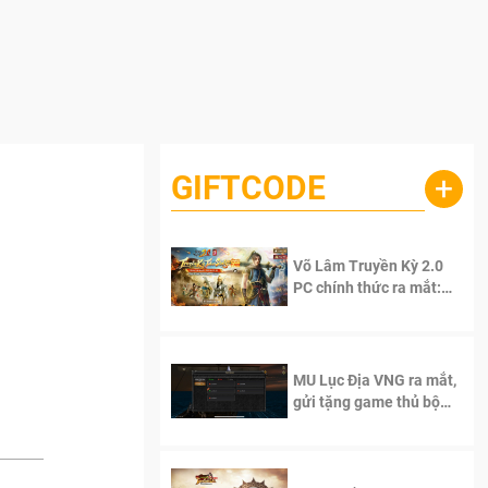
GIFTCODE
+
Võ Lâm Truyền Kỳ 2.0
PC chính thức ra mắt:
Sống lại thanh xuân, giữ
trọn tinh thần Võ Lâm
MU Lục Địa VNG ra mắt,
gửi tặng game thủ bộ
Code cực giá trị