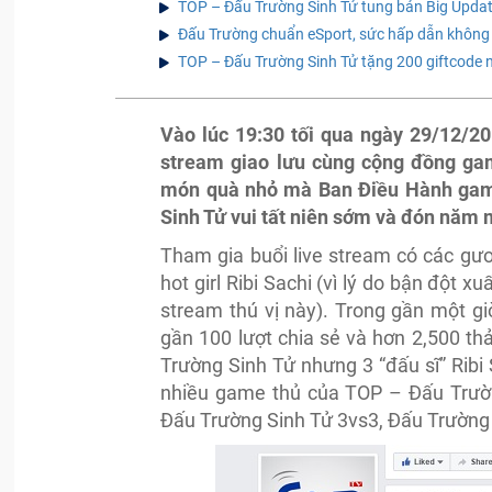
TOP – Đấu Trường Sinh Tử tung bản Big Updat
Đấu Trường chuẩn eSport, sức hấp dẫn không 
TOP – Đấu Trường Sinh Tử tặng 200 giftcode 
Vào lúc 19:30 tối qua ngày 29/12/2
stream giao lưu cùng cộng đồng ga
món quà nhỏ mà Ban Điều Hành game
Sinh Tử vui tất niên sớm và đón năm 
Tham gia buổi live stream có các gư
hot girl Ribi Sachi (vì lý do bận đột
stream thú vị này). Trong gần một g
gần 100 lượt chia sẻ và hơn 2,500 th
Trường Sinh Tử nhưng 3 “đấu sĩ” Ribi 
nhiều game thủ của TOP – Đấu Trườn
Đấu Trường Sinh Tử 3vs3, Đấu Trường 