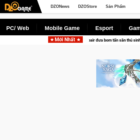
DZONews
DZOStore
Sản Phẩm
PC/ Web
Mobile Game
Esport
Gam
Mới Nhất
ác cùng Pocketpair đưa bom tấn săn thú sinh tồn lên di động với tên gọi Palwor