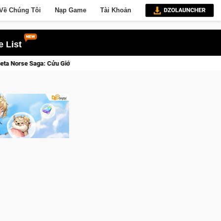
Về Chúng Tôi
Nạp Game
Tài Khoản
 List
Tỉnh, Săn DJI Osmo Pocket 3 Ngay Hôm Nay
Lineage W – Quyền