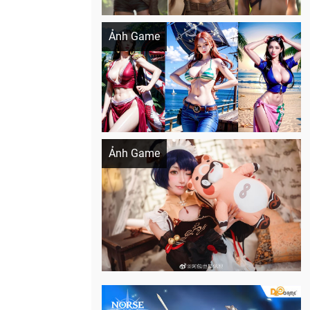
Khi AI Cosplay gái đẹp One Piece
Ảnh Game
Cosplay Xiangling siêu cute
Ảnh Game