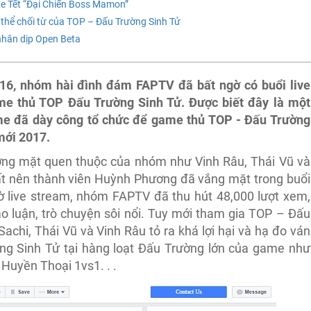
e Tết “Đại Chiến Boss Mamon”
thể chối từ của TOP – Đấu Trường Sinh Tử
nhân dịp Open Beta
016, nhóm hài đình đám FAPTV đã bất ngờ có buổi live
me thủ TOP Đấu Trường Sinh Tử. Được biết đây là một
 đã dày công tổ chức để game thủ TOP - Đấu Trường
mới 2017.
ơng mặt quen thuộc của nhóm như Vinh Râu, Thái Vũ và
 xuất nên thành viên Huỳnh Phương đã vắng mặt trong buổi
iờ live stream, nhóm FAPTV đã thu hút 48,000 lượt xem,
ảo luận, trò chuyện sôi nổi. Tuy mới tham gia TOP – Đấu
Sachi, Thái Vũ và Vinh Râu tỏ ra khá lợi hại và hạ đo ván
g Sinh Tử tại hàng loạt Đấu Trường lớn của game như
Huyền Thoại 1vs1. . .