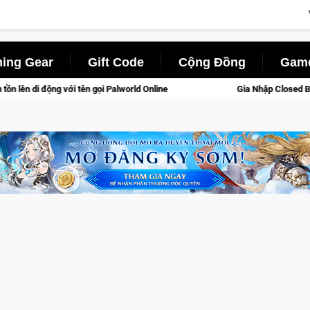
ing Gear
Gift Code
Cộng Đồng
Game
ld Online
Gia Nhập Closed Beta Norse Saga: Cửu Giới Thức 