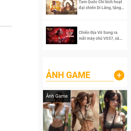
Tam Quốc Chí kích hoạt
đại chiến Di Lăng, tặng
siêu code giá trị dành
cho 100 độc giả đầu
tiên.
Chiến Địa Vô Song ra
mắt máy chủ VS57, sân
chơi đích thực dành cho
dân cày
ẢNH GAME
+
Lala Croft vừa nóng vừa xinh dưới nét vẽ
của AI
Ảnh Game