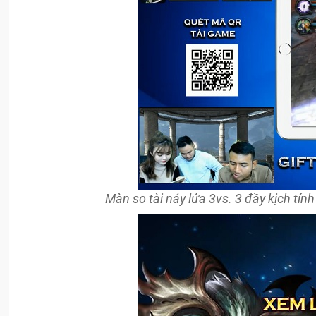
Màn so tài nảy lửa 3vs. 3 đầy kịch tí