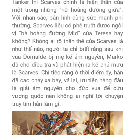
Tanker thì Scarves chính là hiện thân của
một trong những “nữ hoàng đường giữa”.
Với nhan sắc, bản lĩnh cùng sức mạnh phi
thường, Scarves liệu có phế truất được ngôi
vị “bà hoàng đường Mid” của Teresa hay
không? Không ai rõ thân thế của Scarves là
như thế nào, người ta chỉ biết rằng sau khi
vua Domalde bị mẹ kế ám nguyền, Marko
đã cho điều tra và phát hiện ra kẻ chủ mưu
là Scarves. Chỉ tiếc rằng ở thời điểm ấy, hắn
đã cao chạy xa bay, vả lại, ưu tiên hàng đầu
là giải ám nguyền cho đức vua để cứu
vương quốc nên không ai nghĩ tới chuyện
truy tìm hắn làm gì.