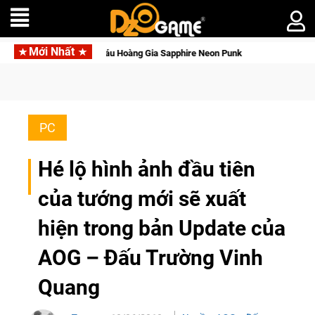
Mới Nhất
với Kho Báu Hoàng Gia Sapphire Neon Punk
PC
Hé lộ hình ảnh đầu tiên
của tướng mới sẽ xuất
hiện trong bản Update của
AOG – Đấu Trường Vinh
Quang