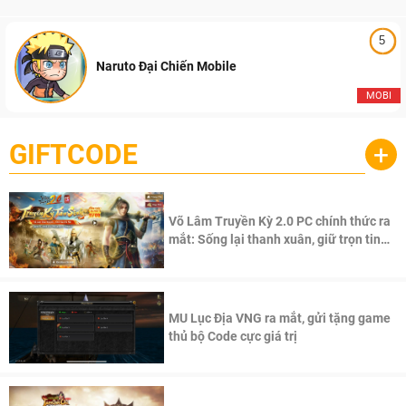
5
Naruto Đại Chiến Mobile
MOBI
GIFTCODE
+
Võ Lâm Truyền Kỳ 2.0 PC chính thức ra
mắt: Sống lại thanh xuân, giữ trọn tinh
thần Võ Lâm
MU Lục Địa VNG ra mắt, gửi tặng game
thủ bộ Code cực giá trị