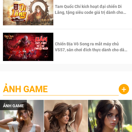
Tam Quốc Chí kích hoạt đại chiến Di
Lăng, tặng siêu code giá trị dành cho
100 độc giả đầu tiên.
Chiến Địa Vô Song ra mắt máy chủ
VS57, sân chơi đích thực dành cho dân
cày
ẢNH GAME
+
ẢNH GAME