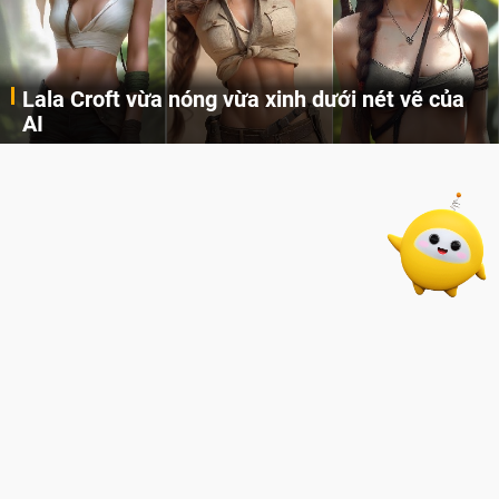
Lala Croft vừa nóng vừa xinh dưới nét vẽ của
AI
Cùng đến với những hình ảnh Lala Croft của Tomb Raider dưới nét vẽ của AI. Một cô nàng xinh đẹp, nóng bỏng nhưng cũng rắn rỏi và mạnh mẽ.