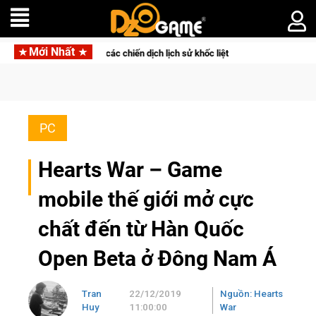
Mới Nhất
 bạn vào các chiến dịch lịch sử khốc liệt
CFVL 2026 Mùa 2 kh
PC
Hearts War – Game
mobile thế giới mở cực
chất đến từ Hàn Quốc
Open Beta ở Đông Nam Á
Tran
22/12/2019
Nguồn: Hearts
Huy
11:00:00
War