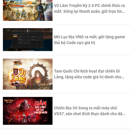
Võ Lâm Truyền Kỳ 2.0 PC chính thức ra
mắt: Sống lại thanh xuân, giữ trọn tinh
thần Võ Lâm
MU Lục Địa VNG ra mắt, gửi tặng game
thủ bộ Code cực giá trị
Tam Quốc Chí kích hoạt đại chiến Di
Lăng, tặng siêu code giá trị dành cho
100 độc giả đầu tiên.
Chiến Địa Vô Song ra mắt máy chủ
VS57, sân chơi đích thực dành cho dân
cày