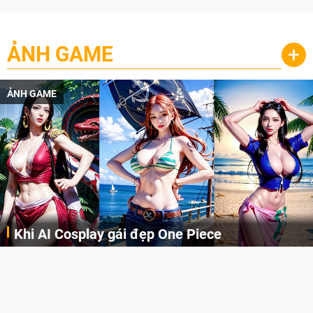
ẢNH GAME
+
ẢNH GAME
Khi AI Cosplay gái đẹp One Piece
Những cô nàng nóng bỏng Boa Hancock, Nico Robin, Nami, Yamato hay Perona được AI vẽ lại dưới hình thức Cosplay cực kỳ chuẩn chỉnh.