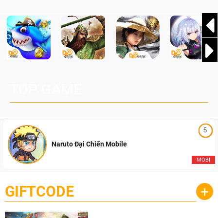
TOP GAME
5
Naruto Đại Chiến Mobile
MOBI
GIFTCODE
+