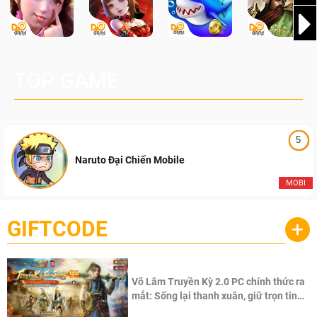
TOP GAME
5
Naruto Đại Chiến Mobile
MOBI
GIFTCODE
+
Võ Lâm Truyền Kỳ 2.0 PC chính thức ra
mắt: Sống lại thanh xuân, giữ trọn tinh
thần Võ Lâm