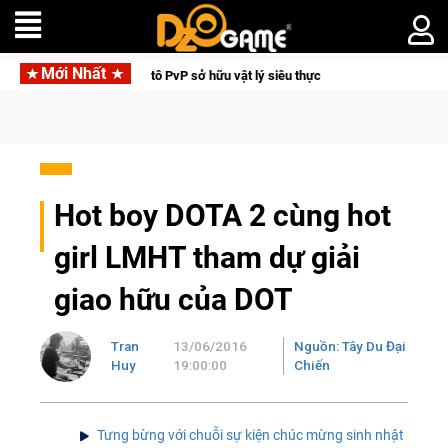
Mới Nhất
ua xe mô tô PvP sở hữu vật lý siêu thực
Medal Hunter: Game 
Hot boy DOTA 2 cùng hot
girl LMHT tham dự giải
giao hữu của DOT
Tran
13/06/2016
Nguồn: Tây Du Đại
Huy
19:00:00
Chiến
Tưng bừng với chuỗi sự kiện chúc mừng sinh nhật