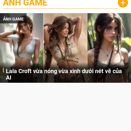
ẢNH GAME
+
ẢNH GAME
Lala Croft vừa nóng vừa xinh dưới nét vẽ của
AI
Cùng đến với những hình ảnh Lala Croft của Tomb Raider dưới nét vẽ của AI. Một cô nàng xinh đẹp, nóng bỏng nhưng cũng rắn rỏi và mạnh mẽ.