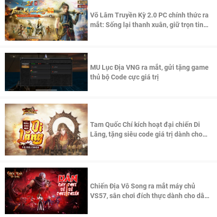
Võ Lâm Truyền Kỳ 2.0 PC chính thức ra
mắt: Sống lại thanh xuân, giữ trọn tinh
thần Võ Lâm
MU Lục Địa VNG ra mắt, gửi tặng game
thủ bộ Code cực giá trị
Tam Quốc Chí kích hoạt đại chiến Di
Lăng, tặng siêu code giá trị dành cho
100 độc giả đầu tiên.
Chiến Địa Vô Song ra mắt máy chủ
VS57, sân chơi đích thực dành cho dân
cày