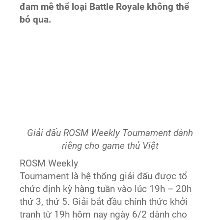
đam mê thể loại Battle Royale không thể
bỏ qua.
Giải đấu ROSM Weekly Tournament dành
riêng cho game thủ Việt
ROSM Weekly
Tournament là hệ thống giải đấu được tổ
chức định kỳ hàng tuần vào lúc 19h – 20h
thứ 3, thứ 5. Giải bắt đầu chính thức khởi
tranh từ 19h hôm nay ngày 6/2 dành cho