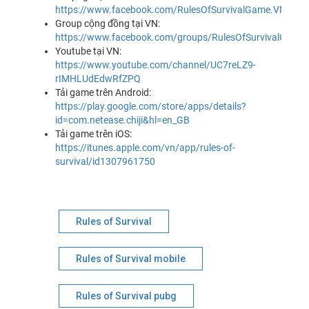
https://www.facebook.com/RulesOfSurvivalGame.VN/
Group cộng đồng tại VN:
https://www.facebook.com/groups/RulesOfSurvivalGame
Youtube tại VN:
https://www.youtube.com/channel/UC7reLZ9-
rIMHLUdEdwRfZPQ
Tải game trên Android:
https://play.google.com/store/apps/details?
id=com.netease.chiji&hl=en_GB
Tải game trên iOS:
https://itunes.apple.com/vn/app/rules-of-
survival/id1307961750
Rules of Survival
Rules of Survival mobile
Rules of Survival pubg