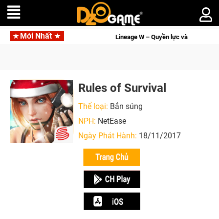
Mới Nhất
tài phú sẽ về tay kẻ đoạt được Vương Quyền thành Kent sắp tới!
Rules of Survival
Thể loại:
Bắn súng
NPH:
NetEase
Ngày Phát Hành:
18/11/2017