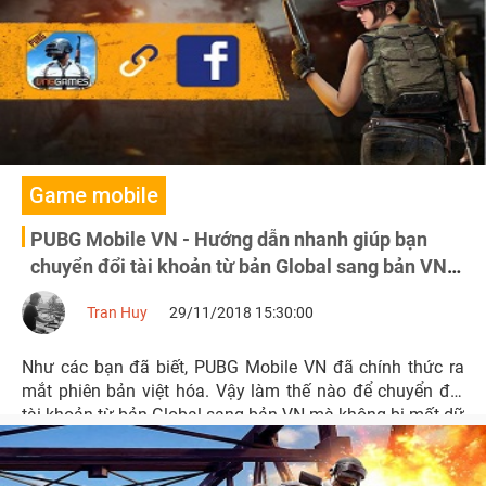
Game mobile
PUBG Mobile VN - Hướng dẫn nhanh giúp bạn
chuyển đổi tài khoản từ bản Global sang bản VN
dễ dàng
Tran Huy
29/11/2018 15:30:00
Như các bạn đã biết, PUBG Mobile VN đã chính thức ra
mắt phiên bản việt hóa. Vậy làm thế nào để chuyển đổi
tài khoản từ bản Global sang bản VN mà không bị mất dữ
liệu? Hãy tham khảo cách chuyển đổi tài khoản sau đây
nhé.