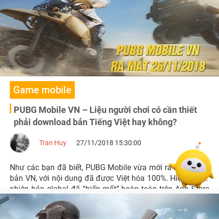
Game mobile
PUBG Mobile VN – Liệu người chơi có cần thiết
phải download bản Tiếng Việt hay không?
Tran Huy
27/11/2018 15:30:00
Như các bạn đã biết, PUBG Mobile vừa mới ra mắt phiên
bản VN, với nội dung đã được Việt hóa 100%. Hiện tại với
phiên bản global đã “biến mất” hoàn toàn trên App Store
và Google Play, rất nhiều người chơi đang đặt câu hỏi lớn