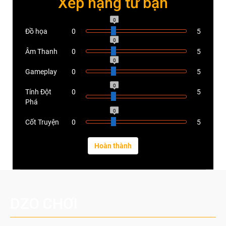
Xếp hạng từ bạn
5.0
Đồ họa
0
5
5.0
Âm Thanh
0
5
5.0
Gameplay
0
5
5.0
Tính Đột
0
5
Phá
5.0
Cốt Truyện
0
5
DZO CHƠI