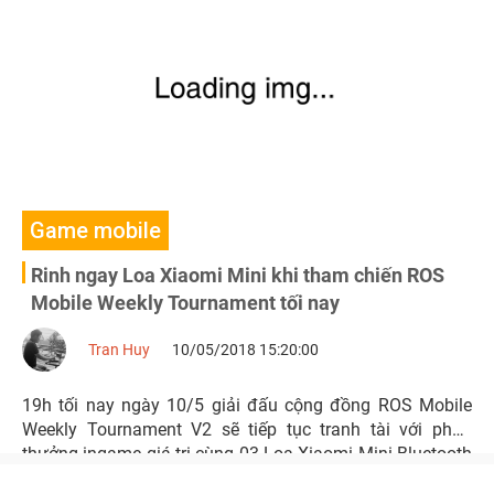
thi đấu 11/5.
Game mobile
Rinh ngay Loa Xiaomi Mini khi tham chiến ROS
Mobile Weekly Tournament tối nay
Tran Huy
10/05/2018 15:20:00
19h tối nay ngày 10/5 giải đấu cộng đồng ROS Mobile
Weekly Tournament V2 sẽ tiếp tục tranh tài với phần
thưởng ingame giá trị cùng 03 Loa Xiaomi Mini Bluetooth
Speaker.