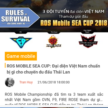
Game mobile
ROS MOBILE SEA CUP: Đại diện Việt Nam chuẩn
bị gì cho chuyến du đấu Thái Lan
Tran Huy
21/06/2018 18:00:00
ROS Mobile Championship đã tìm ra 3 team xuất sắc
nhất Việt Nam gồm OVN, F9, FIRE ROSE tham dự giải
quốc tế ROS MOBILE SEA CUP diễn ra tại Thái Lan tháng