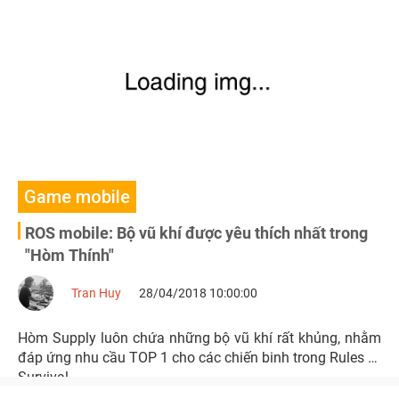
Game mobile
ROS mobile: Bộ vũ khí được yêu thích nhất trong
"Hòm Thính"
Tran Huy
28/04/2018 10:00:00
Hòm Supply luôn chứa những bộ vũ khí rất khủng, nhằm
đáp ứng nhu cầu TOP 1 cho các chiến binh trong Rules of
Survival.