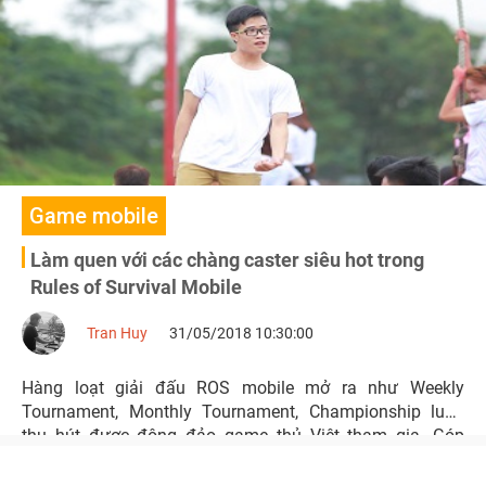
Game mobile
Làm quen với các chàng caster siêu hot trong
Rules of Survival Mobile
Tran Huy
31/05/2018 10:30:00
Hàng loạt giải đấu ROS mobile mở ra như Weekly
Tournament, Monthly Tournament, Championship luôn
thu hút được đông đảo game thủ Việt tham gia. Góp
phần cho thành công chính là tài bình luận dí dỏm của
các chàng caster như Luân Igor, Phúc, Thức, Dũng.