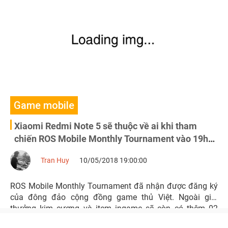
Game mobile
Xiaomi Redmi Note 5 sẽ thuộc về ai khi tham
chiến ROS Mobile Monthly Tournament vào 19h
ngày 11/5
Tran Huy
10/05/2018 19:00:00
ROS Mobile Monthly Tournament đã nhận được đăng ký
của đông đảo cộng đồng game thủ Việt. Ngoài giải
thưởng kim cương và item ingame sẽ còn có thêm 02
chiếc điện thoại Xiaomi Redmi Note 5 cực ngầu vào ngày