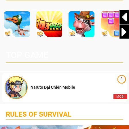
TOP GAME
5
Naruto Đại Chiến Mobile
MOBI
RULES OF SURVIVAL