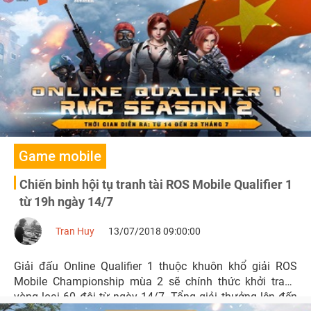
Game mobile
Chiến binh hội tụ tranh tài ROS Mobile Qualifier 1
từ 19h ngày 14/7
Tran Huy
13/07/2018 09:00:00
Giải đấu Online Qualifier 1 thuộc khuôn khổ giải ROS
Mobile Championship mùa 2 sẽ chính thức khởi tranh
vòng loại 60 đội từ ngày 14/7. Tổng giải thưởng lên đến