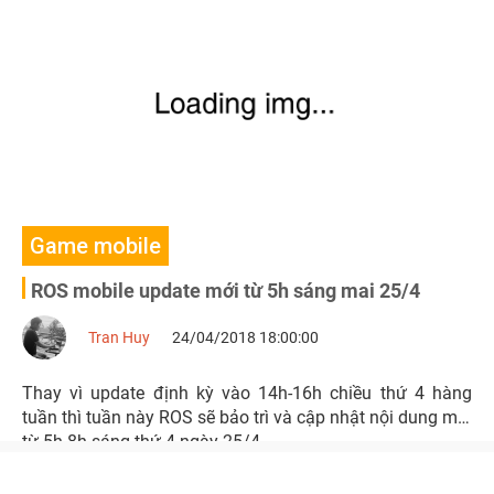
Game mobile
ROS mobile update mới từ 5h sáng mai 25/4
Tran Huy
24/04/2018 18:00:00
Thay vì update định kỳ vào 14h-16h chiều thứ 4 hàng
tuần thì tuần này ROS sẽ bảo trì và cập nhật nội dung mới
từ 5h-8h sáng thứ 4 ngày 25/4.