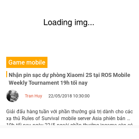
Game mobile
Nhận pin sạc dự phòng Xiaomi 2S tại ROS Mobile
Weekly Tournament 19h tối nay
Tran Huy
22/05/2018 10:30:00
Giải đấu hàng tuần với phần thưởng giá trị dành cho các
xạ thủ Rules of Survival mobile server Asia phiên bản V2
19h tối nay ngày 22/5 ngoài phần thưởng ingame còn có
thêm 03 pin sạc dự phòng Xiaomi 2S 10000 MAH cực kỳ
hấp dẫn.