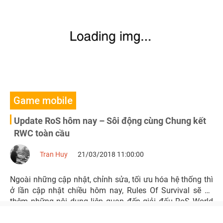
Game mobile
Update RoS hôm nay – Sôi động cùng Chung kết
RWC toàn cầu
Tran Huy
21/03/2018 11:00:00
Ngoài những cập nhật, chỉnh sửa, tối ưu hóa hệ thống thì
ở lần cập nhật chiều hôm nay, Rules Of Survival sẽ có
thêm những nội dung liên quan đến giải đấu RoS World
Championship.