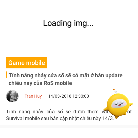
Game mobile
Tính năng nhảy cửa sổ sẽ có mặt ở bản update
chiều nay của RoS mobile
Tran Huy
14/03/2018 12:30:00
Tính năng nhảy cửa sổ sẽ được thêm vào Rules of
Survival mobile sau bản cập nhật chiêu này 14/3.