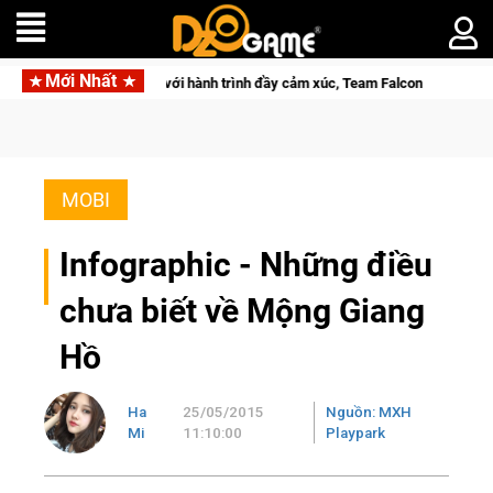
Mới Nhất
khép lại với hành trình đầy cảm xúc, Team Falcons lên ngôi vô địch
MOBI
Infographic - Những điều
chưa biết về Mộng Giang
Hồ
Ha
25/05/2015
Nguồn: MXH
Mi
11:10:00
Playpark