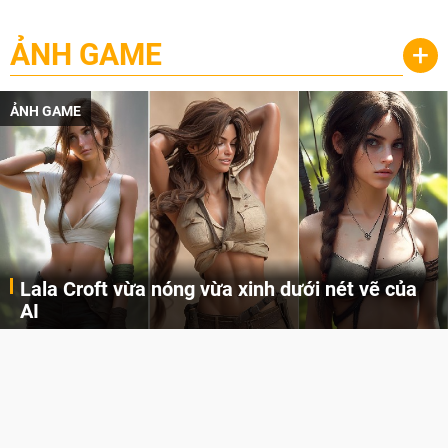
ẢNH GAME
+
ẢNH GAME
Lala Croft vừa nóng vừa xinh dưới nét vẽ của
AI
Cùng đến với những hình ảnh Lala Croft của Tomb Raider dưới nét vẽ của AI. Một cô nàng xinh đẹp, nóng bỏng nhưng cũng rắn rỏi và mạnh mẽ.