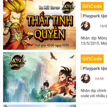
GiftCode
Playpark tặn
13/0
Nhân dịp Mộng
13/5/2015, Mộng
GiftCode
Playpark tặ
Ha Mi
Nhân dịp chính 
code với nhiều 