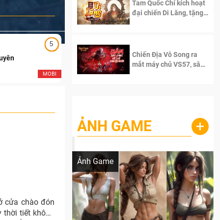
Tam Quốc Chí kích hoạt
đại chiến Di Lăng, tặng
siêu code giá trị dành
cho 100 độc giả đầu
tiên.
5
5
Chiến Địa Vô Song ra
Duyên
Ngạo Thiên Mobile
mắt máy chủ VS57, sân
chơi đích thực dành cho
MOBI
MOB
dân cày
ẢNH GAME
+
Lala Croft vừa nóng vừa xinh dưới nét vẽ
của AI
Ảnh Game
ở cửa chào đón
thời tiết không