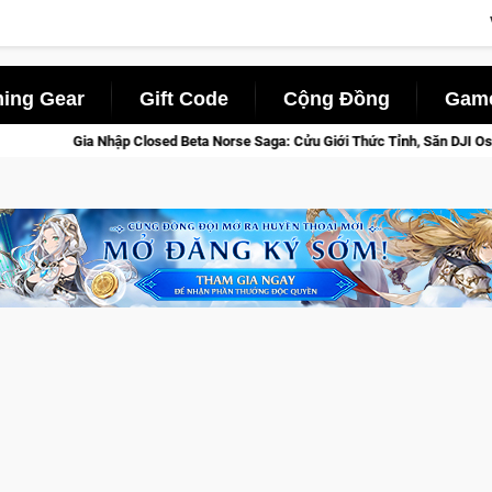
ing Gear
Gift Code
Cộng Đồng
Game
e Saga: Cửu Giới Thức Tỉnh, Săn DJI Osmo Pocket 3 Ngay Hôm Nay