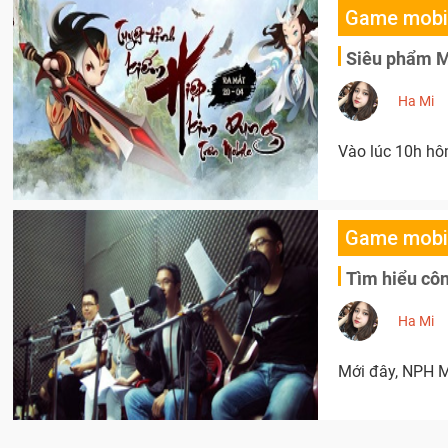
Game mobi
Siêu phẩm Mô
Ha Mi
Vào lúc 10h hôm
Game mobi
Tìm hiểu cô
Ha Mi
Mới đây, NPH M