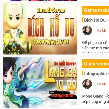
Game mobi
Bích Hỗ Du 
Ha Mi
Để phục vụ số 
tiếp tục mở cá
mắt vào sáng n
Game mobi
Infographic 
Ha Mi
Mộng Giang Hồ
xếp hạng ứng d