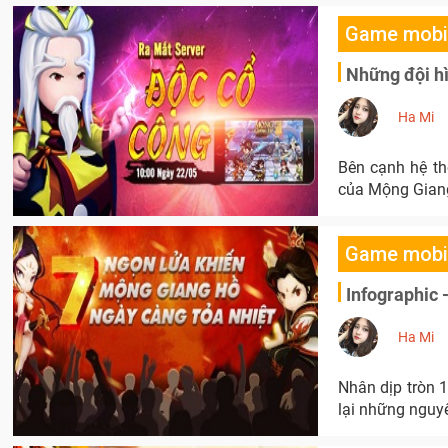
Game mobi
Những đội h
Ha Mi
Bên cạnh hệ th
của Mộng Giang
Game mobi
Infographic 
Ha Mi
Nhân dịp tròn 
lại những nguy