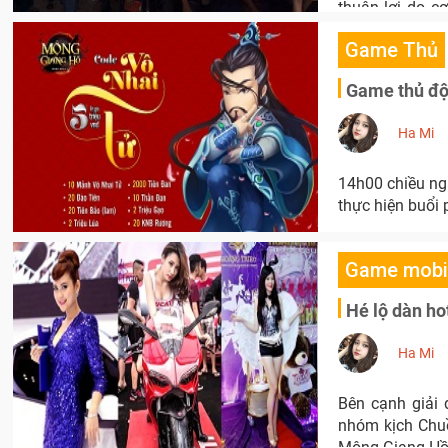
thuận lợi do 
buổi hoành trán
Game Thủ
Game thủ đội
Ha Mi
14h00 chiều ng
thực hiện buổi 
Game mobi
Hé lộ dàn ho
Ha Mi
Bên cạnh giải 
nhóm kịch Chuồ
Mộng Giang Hồ c