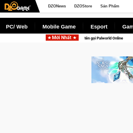
DZONews
DZOStore
Sản Phẩm
PC/ Web
Mobile Game
Esport
Gam
Mới Nhất
 động với tên gọi Palworld Online
Gia Nhập Closed Beta Nors