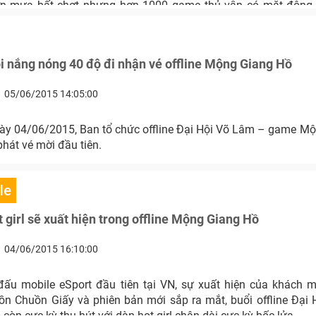
cơn mưa bất chợt nhưng hơn 1000 game thủ vẫn có mặt đông
g này.
 nắng nóng 40 độ đi nhận vé offline Mộng Giang Hồ
05/06/2015 14:05:00
ày 04/06/2015, Ban tổ chức offline Đại Hội Võ Lâm – game M
phát vé mời đầu tiên.
le
t girl sẽ xuất hiện trong offline Mộng Giang Hồ
04/06/2015 16:10:00
đấu mobile eSport đầu tiên tại VN, sự xuất hiện của khách 
n Chuồn Giấy và phiên bản mới sắp ra mắt, buổi offline Đại
òn cực kỳ thu hút với dàn hot girl chân dài cực kỳ bốc lửa.