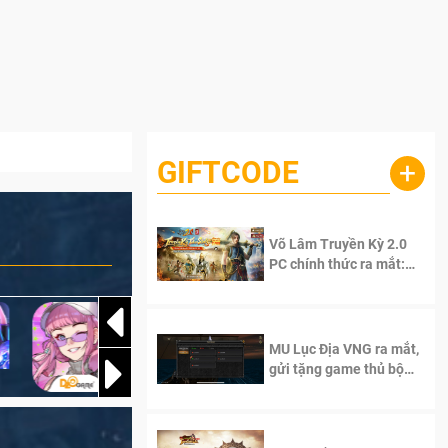
GIFTCODE
+
Võ Lâm Truyền Kỳ 2.0
PC chính thức ra mắt:
Sống lại thanh xuân, giữ
trọn tinh thần Võ Lâm
MU Lục Địa VNG ra mắt,
gửi tặng game thủ bộ
Code cực giá trị