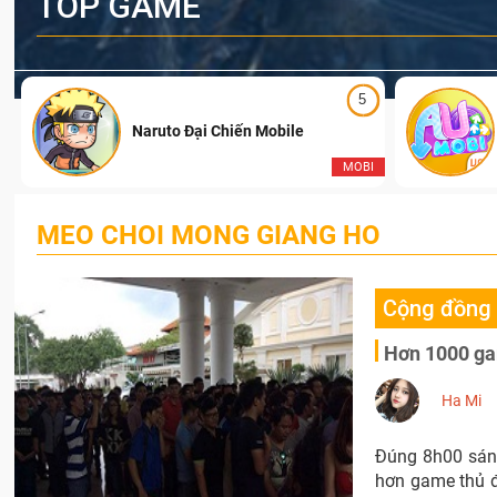
TOP GAME
5
Naruto Đại Chiến Mobile
I
MOBI
MEO CHOI MONG GIANG HO
Cộng đồng
Hơn 1000 ga
Ha Mi
Đúng 8h00 sán
hơn game thủ đ