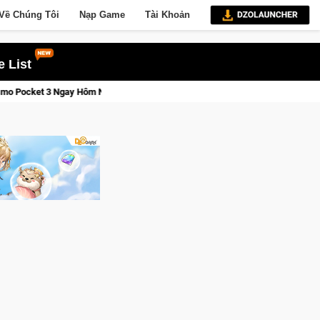
Về Chúng Tôi
Nạp Game
Tài Khoản
 List
Lineage W – Quyền lực và tài phú sẽ về tay kẻ đoạt được Vương Quyền th