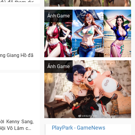
 đủ để tham dự
Khi AI Cosplay gái đẹp One Piece
Ảnh Game
ộng Giang Hồ đã
Cosplay Xiangling siêu cute
Ảnh Game
mời Kenny Sang,
PlayPark - GameNews
 Hội Võ Lâm của