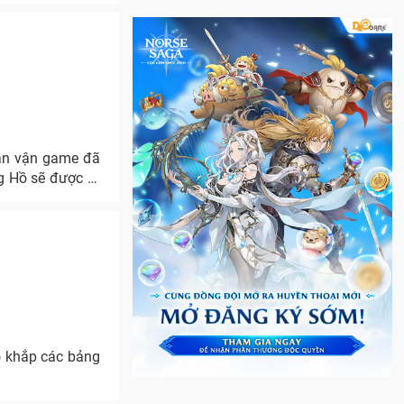
ban vận game đã
g Hồ sẽ được ra
 khắp các bảng