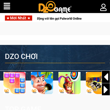
Mới Nhất
i tên gọi Palworld Online
Gia Nhập Closed Beta Norse Saga:
DZO CHƠI
TOP GAME