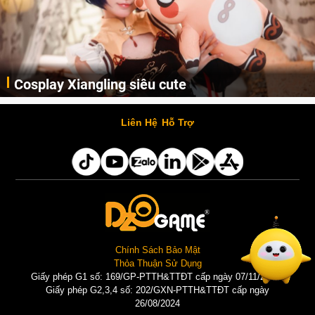
Cosplay Xiangling siêu cute
Cùng thưởng thức những hình ảnh cosplay Xiangling trong Genshin Impact siêu dễ thương của người dùng Weibo "阿包也是兔娘"
Liên Hệ
Hỗ Trợ
Chính Sách Bảo Mật
Thỏa Thuận Sử Dụng
Giấy phép G1 số: 169/GP-PTTH&TTĐT cấp ngày 07/11/2025 |
Giấy phép G2,3,4 số: 202/GXN-PTTH&TTĐT cấp ngày
26/08/2024