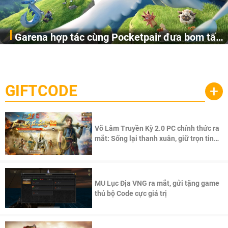
Garena hợp tác cùng Pocketpair đưa bom tấn
Garena Singapore hôm nay đã công bố Palworld Online,
săn thú sinh tồn lên di động với tên gọi
một cuộc phiêu lưu sinh tồn nhiều người chơi mới hiện
Palworld Online
đang được phát triển dựa trên IP Palworld nổi tiếng toàn
cầu, theo giấy phép chính thức từ công ty game Nhật Bản
GIFTCODE
+
Pocketpair, Inc.
Võ Lâm Truyền Kỳ 2.0 PC chính thức ra
mắt: Sống lại thanh xuân, giữ trọn tinh
thần Võ Lâm
MU Lục Địa VNG ra mắt, gửi tặng game
thủ bộ Code cực giá trị