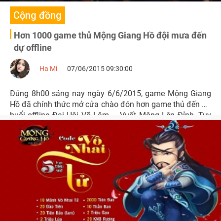
Cộng đồng
Hơn 1000 game thủ Mộng Giang Hồ đội mưa đến
dự offline
Ha Mi
07/06/2015 09:30:00
Đúng 8h00 sáng nay ngày 6/6/2015, game Mộng Giang
Hồ đã chính thức mở cửa chào đón hơn game thủ đến dự
buổi offline Đại Hội Võ Lâm – Vuốt Mộng Lên Đỉnh. Tuy
thời tiết không thuận lợi do cơn mưa bất chợt nhưng hơn
1000 game thủ vẫn có mặt đông đủ để tham dự buổi
hoành tráng này.