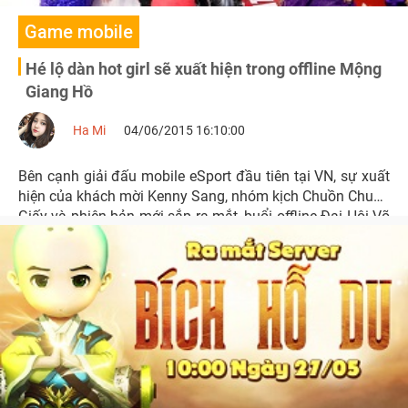
Game mobile
Hé lộ dàn hot girl sẽ xuất hiện trong offline Mộng
Giang Hồ
Ha Mi
04/06/2015 16:10:00
Bên cạnh giải đấu mobile eSport đầu tiên tại VN, sự xuất
hiện của khách mời Kenny Sang, nhóm kịch Chuồn Chuồn
Giấy và phiên bản mới sắp ra mắt, buổi offline Đại Hội Võ
Lâm của Mộng Giang Hồ còn cực kỳ thu hút với dàn hot
girl chân dài cực kỳ bốc lửa.