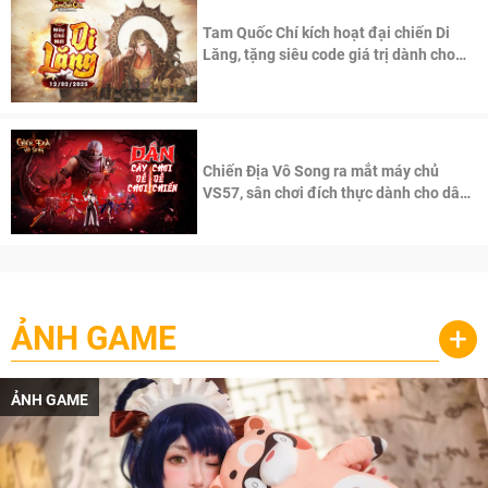
Tam Quốc Chí kích hoạt đại chiến Di
Lăng, tặng siêu code giá trị dành cho
100 độc giả đầu tiên.
Chiến Địa Vô Song ra mắt máy chủ
VS57, sân chơi đích thực dành cho dân
cày
ẢNH GAME
+
ẢNH GAME