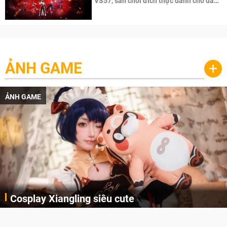
VS57, sân chơi đích thực dành cho dân
cày
ẢNH GAME
+
ẢNH GAME
Cosplay Xiangling siêu cute
Cùng thưởng thức những hình ảnh cosplay Xiangling trong Genshin Impact siêu dễ thương của người dùng Weibo "阿包也是兔娘"