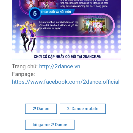
Trang chủ:
http://2dance.vn
Fanpage:
https://www.facebook.com/2dance.official
2! Dance
2! Dance mobile
tải game 2! Dance