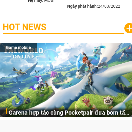
Hệ máy:
MOBI
Ngày phát hành:
24/03/2022
HOT NEWS
Game mobile
Garena hợp tác cùng Pocketpair đưa bom tấn
Garena Singapore hôm nay đã công bố Palworld Online,
săn thú sinh tồn lên di động với tên gọi
một cuộc phiêu lưu sinh tồn nhiều người chơi mới hiện
Palworld Online