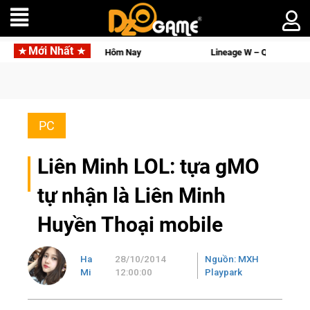
Mới Nhất
Lineage W – Quyền lực và tài phú sẽ về tay kẻ đoạt được Vương
PC
Liên Minh LOL: tựa gMO
tự nhận là Liên Minh
Huyền Thoại mobile
Ha
28/10/2014
Nguồn: MXH
Mi
12:00:00
Playpark