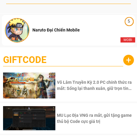
5
Naruto Đại Chiến Mobile
MOBI
GIFTCODE
+
Võ Lâm Truyền Kỳ 2.0 PC chính thức ra
mắt: Sống lại thanh xuân, giữ trọn tinh
thần Võ Lâm
MU Lục Địa VNG ra mắt, gửi tặng game
thủ bộ Code cực giá trị