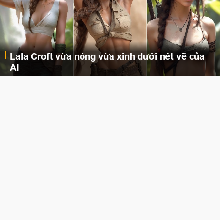
Lala Croft vừa nóng vừa xinh dưới nét vẽ của
AI
Cùng đến với những hình ảnh Lala Croft của Tomb Raider dưới nét vẽ của AI. Một cô nàng xinh đẹp, nóng bỏng nhưng cũng rắn rỏi và mạnh mẽ.