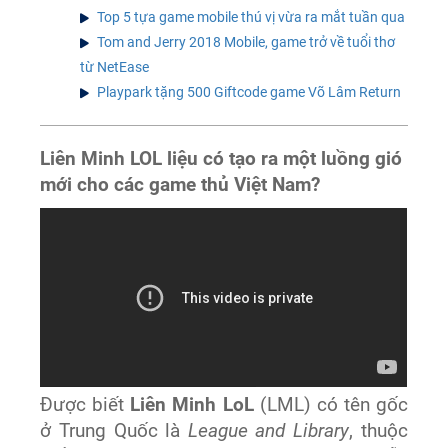
Top 5 tựa game mobile thú vị vừa ra mắt tuần qua
Tom and Jerry 2018 Mobile, game trở về tuổi thơ
từ NetEase
Playpark tặng 500 Giftcode game Võ Lâm Return
Liên Minh LOL liệu có tạo ra một luồng gió
mới cho các game thủ Việt Nam?
Được biết
Liên Minh LoL
(LML) có tên gốc
ở Trung Quốc là
League and Library
, thuộc