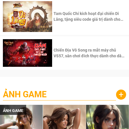
Tam Quốc Chí kích hoạt đại chiến Di
Lăng, tặng siêu code giá trị dành cho
100 độc giả đầu tiên.
Chiến Địa Vô Song ra mắt máy chủ
VS57, sân chơi đích thực dành cho dân
cày
ẢNH GAME
+
ẢNH GAME