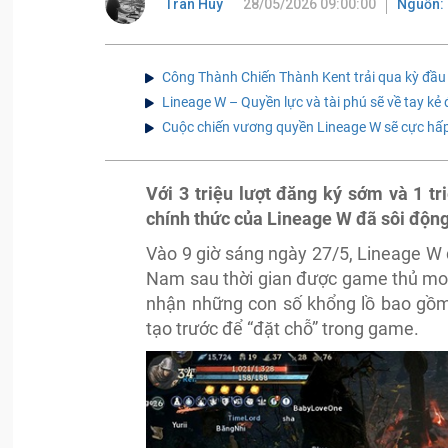
Tran Huy
28/05/2026 09:00:00
Nguồn: 
Công Thành Chiến Thành Kent trải qua kỳ đầu
Lineage W – Quyền lực và tài phú sẽ về tay k
Cuộc chiến vương quyền Lineage W sẽ cực hấp 
Với 3 triệu lượt đăng ký sớm và 1 t
chính thức của Lineage W đã sôi độn
Vào 9 giờ sáng ngày 27/5, Lineage W đ
Nam sau thời gian được game thủ mon
nhận những con số khổng lồ bao gồm 
tạo trước để “đặt chỗ” trong game.