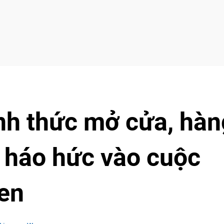
nh thức mở cửa, hàn
ủ háo hức vào cuộc
en