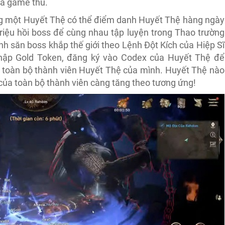
ủa game thủ.
ùng một Huyết Thệ có thể điểm danh Huyết Thệ hàng ngày
iệu hồi boss để cùng nhau tập luyện trong Thao trường
nh săn boss khắp thế giới theo Lệnh Đột Kích của Hiệp Sĩ
hập Gold Token, đăng ký vào Codex của Huyết Thệ để
o toàn bộ thành viên Huyết Thệ của mình. Huyết Thệ nào
ủa toàn bộ thành viên càng tăng theo tương ứng!