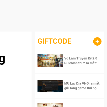
GIFTCODE
+
g
Võ Lâm Truyền Kỳ 2.0
PC chính thức ra mắt:
Sống lại thanh xuân, giữ
trọn tinh thần Võ Lâm
MU Lục Địa VNG ra mắt,
gửi tặng game thủ bộ
Code cực giá trị