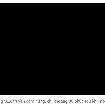
ờng SEA truyền cảm hứng, chỉ khoảng 30 phút sau khi mở