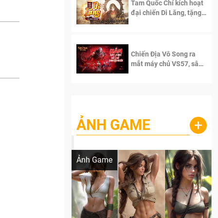
Tam Quốc Chí kích hoạt
đại chiến Di Lăng, tặng
siêu code giá trị dành
cho 100 độc giả đầu
tiên.
Chiến Địa Vô Song ra
mắt máy chủ VS57, sân
chơi đích thực dành cho
dân cày
ẢNH GAME
+
Lala Croft vừa nóng vừa xinh dưới nét vẽ
của AI
Ảnh Game