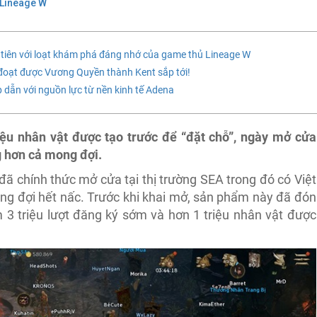
Lineage W
 tiên với loạt khám phá đáng nhớ của game thủ Lineage W
ẻ đoạt được Vương Quyền thành Kent sắp tới!
dẫn với nguồn lực từ nền kinh tế Adena
riệu nhân vật được tạo trước để “đặt chỗ”, ngày mở cửa
g hơn cả mong đợi.
ã chính thức mở cửa tại thị trường SEA trong đó có Việt
g đợi hết nấc. Trước khi khai mở, sản phẩm này đã đón
3 triệu lượt đăng ký sớm và hơn 1 triệu nhân vật được