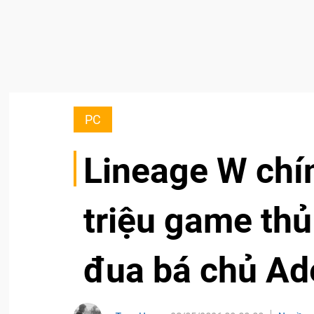
PC
Lineage W chí
triệu game th
đua bá chủ Ad