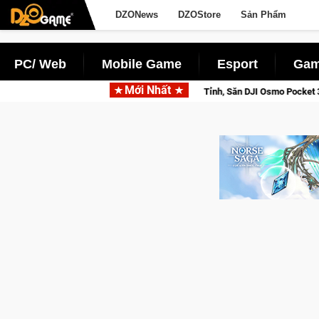
DZONews
DZOStore
Sản Phẩm
PC/ Web
Mobile Game
Esport
Gam
Mới Nhất
: Cửu Giới Thức Tỉnh, Săn DJI Osmo Pocket 3 Ngay Hôm Nay