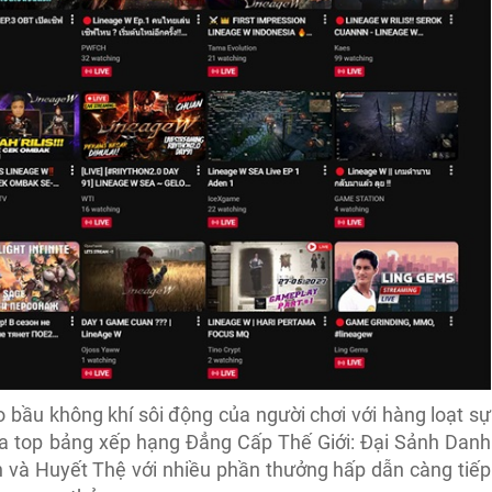
 bầu không khí sôi động của người chơi với hàng loạt sự
ua top bảng xếp hạng Đẳng Cấp Thế Giới: Đại Sảnh Danh
 và Huyết Thệ với nhiều phần thưởng hấp dẫn càng tiếp