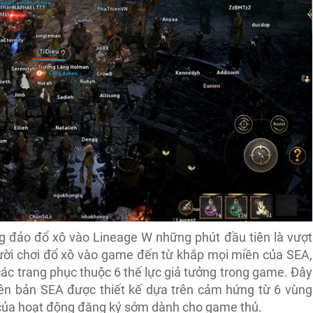
ng đảo đổ xô vào Lineage W những phút đầu tiên là vượt
ười chơi đổ xô vào game đến từ khắp mọi miền của SEA,
các trang phục thuộc 6 thế lực giả tưởng trong game. Đây
ên bản SEA được thiết kế dựa trên cảm hứng từ 6 vùng
g của hoạt động đăng ký sớm dành cho game thủ.