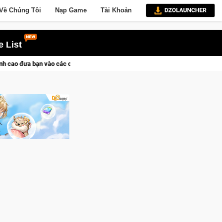
Về Chúng Tôi
Nạp Game
Tài Khoản
 List
ịch sử khốc liệt
CFVL 2026 Mùa 2 khép lại với hành trình đầy