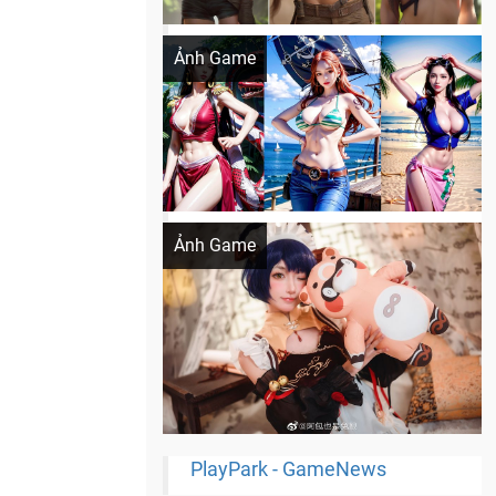
Khi AI Cosplay gái đẹp One Piece
Ảnh Game
Cosplay Xiangling siêu cute
Ảnh Game