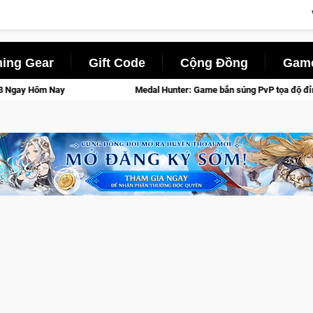
ing Gear
Gift Code
Cộng Đồng
Game
Medal Hunter: Game bắn súng PvP tọa độ đỉnh cao đưa bạn vào các chiến dịch l