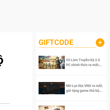
GIFTCODE
+
ộ
Võ Lâm Truyền Kỳ 2.0
PC chính thức ra mắt:
Sống lại thanh xuân, giữ
trọn tinh thần Võ Lâm
MU Lục Địa VNG ra mắt,
gửi tặng game thủ bộ
Code cực giá trị