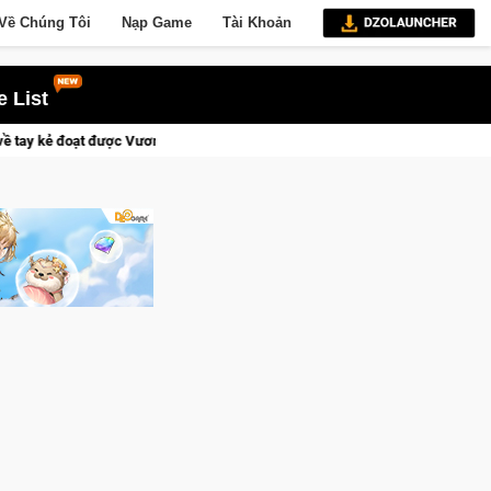
Về Chúng Tôi
Nạp Game
Tài Khoản
 List
uyền thành Kent sắp tới!
Medal Hunter: Game bắn súng PvP tọa