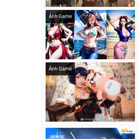
Khi AI Cosplay gái đẹp One Piece
Ảnh Game
Cosplay Xiangling siêu cute
Ảnh Game