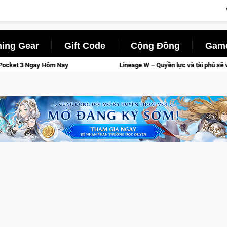
ing Gear
Gift Code
Cộng Đồng
Game
Lineage W – Quyền lực và tài phú sẽ về tay kẻ đoạt được Vương Q