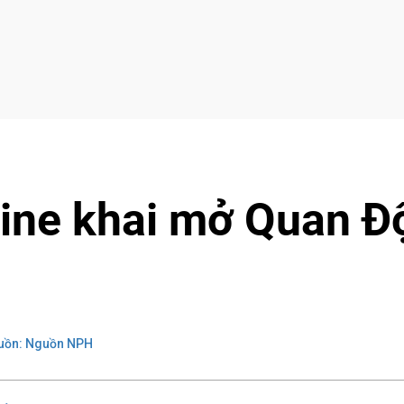
ine khai mở Quan Đ
uồn: Nguồn NPH