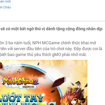
 bản mới
nh Châu
sẽ có một bất ngờ thú vị dành tặng cộng đồng nhân dịp
òn 3 ba năm tuổi, NPH MCGame chính thức khai mở
ên với server đầu tiên của trò chơi này. Đây được coi là
o biết bao game thủ yêu thích gMO phải nhớ mãi.