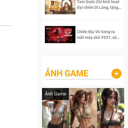
Tam Quốc Chí kích hoạt
đại chiến Di Lăng, tặng
siêu code giá trị dành
cho 100 độc giả đầu
tiên.
Chiến Địa Vô Song ra
mắt máy chủ VS57, sân
chơi đích thực dành cho
dân cày
ẢNH GAME
+
Lala Croft vừa nóng vừa xinh dưới nét vẽ
của AI
Ảnh Game