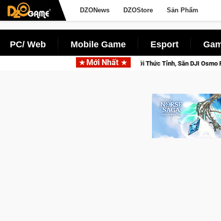
DZONews
DZOStore
Sản Phẩm
PC/ Web
Mobile Game
Esport
Gam
Mới Nhất
a Norse Saga: Cửu Giới Thức Tỉnh, Săn DJI Osmo Pocket 3 Ngay Hôm Nay