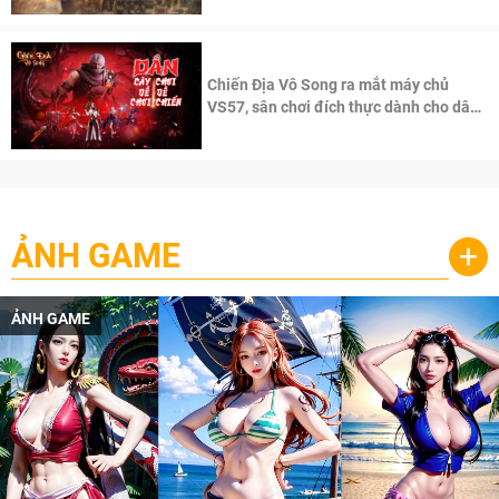
Chiến Địa Vô Song ra mắt máy chủ
VS57, sân chơi đích thực dành cho dân
cày
ẢNH GAME
+
ẢNH GAME