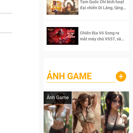
Tam Quốc Chí kích hoạt
đại chiến Di Lăng, tặng
siêu code giá trị dành
cho 100 độc giả đầu
tiên.
Chiến Địa Vô Song ra
mắt máy chủ VS57, sân
chơi đích thực dành cho
dân cày
ẢNH GAME
+
Lala Croft vừa nóng vừa xinh dưới nét vẽ
của AI
Ảnh Game