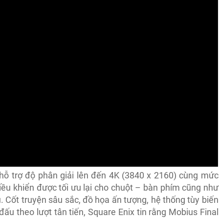
 hỗ trợ độ phân giải lên đến 4K (3840 x 2160) cùng mức
ều khiển được tối ưu lại cho chuột – bàn phím cũng như
 Cốt truyện sâu sắc, đồ họa ấn tượng, hệ thống tùy biến
đấu theo lượt tân tiến, Square Enix tin rằng Mobius Final