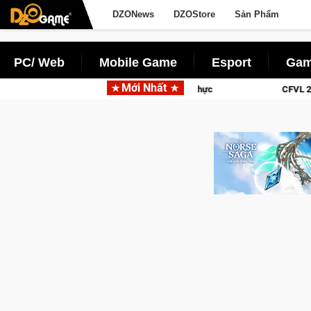
DZONews
DZOStore
Sản Phẩm
PC/ Web
Mobile Game
Esport
Gam
Mới Nhất
 hữu vật lý siêu thực
CFVL 2026 Mùa 2 khép lại với hành trì