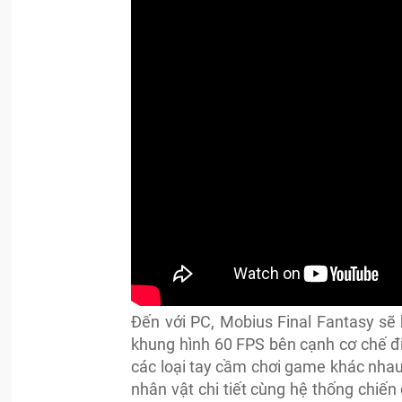
Đến với PC, Mobius Final Fantasy sẽ
khung hình 60 FPS bên cạnh cơ chế đi
các loại tay cầm chơi game khác nhau.
nhân vật chi tiết cùng hệ thống chiến 