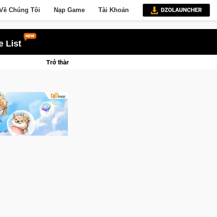
Về Chúng Tôi
Nạp Game
Tài Khoản
 List
 ca Mèo" khuấy đảo thế giới ngầm trong Cat Mafia