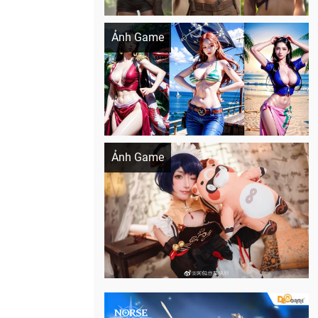
Khi AI Cosplay gái đẹp One Piece
Ảnh Game
Cosplay Xiangling siêu cute
Ảnh Game