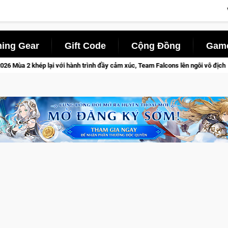
ing Gear
Gift Code
Cộng Đồng
Game
nh đầy cảm xúc, Team Falcons lên ngôi vô địch
Trở thành "Đại