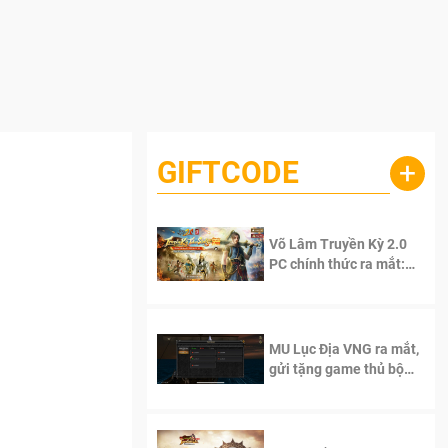
GIFTCODE
+
Võ Lâm Truyền Kỳ 2.0
PC chính thức ra mắt:
Sống lại thanh xuân, giữ
trọn tinh thần Võ Lâm
MU Lục Địa VNG ra mắt,
gửi tặng game thủ bộ
Code cực giá trị