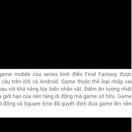
game mobile của series kinh điển Final Fantasy được
 cầu trên iOS và Android. Game thuộc thể loại nhập vai
sau với khả năng tùy biến nhân vật. Điểm ấn tượng nhất
a giới hạn của nền tảng di động mà game sở hữu. Game
di động và Square Enix đã quyết định đưa game lên nền