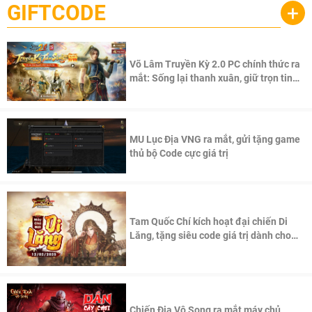
GIFTCODE
+
Võ Lâm Truyền Kỳ 2.0 PC chính thức ra
mắt: Sống lại thanh xuân, giữ trọn tinh
thần Võ Lâm
MU Lục Địa VNG ra mắt, gửi tặng game
thủ bộ Code cực giá trị
Tam Quốc Chí kích hoạt đại chiến Di
Lăng, tặng siêu code giá trị dành cho
100 độc giả đầu tiên.
Chiến Địa Vô Song ra mắt máy chủ