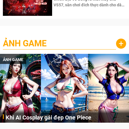
VS57, sân chơi đích thực dành cho dân
cày
ẢNH GAME
+
ẢNH GAME
Khi AI Cosplay gái đẹp One Piece
Những cô nàng nóng bỏng Boa Hancock, Nico Robin, Nami, Yamato hay Perona được AI vẽ lại dưới hình thức Cosplay cực kỳ chuẩn chỉnh.