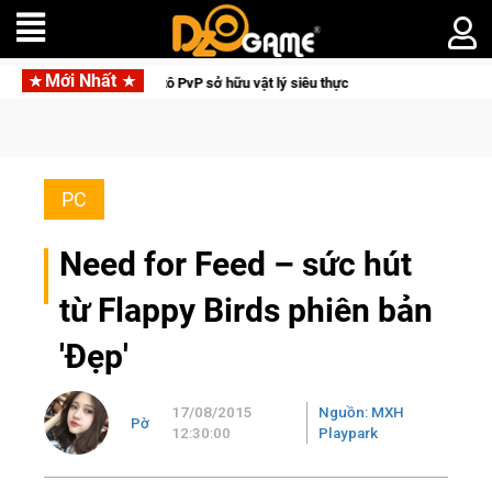
Mới Nhất
 tô PvP sở hữu vật lý siêu thực
CFVL 2026 Mùa 2 khép lại với
PC
Need for Feed – sức hút
từ Flappy Birds phiên bản
'Đẹp'
17/08/2015
Nguồn: MXH
Pờ
12:30:00
Playpark