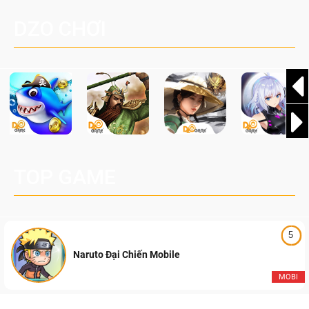
Nay
độc quyền cùng vô vàn bất ngờ đang chờ được khám phá!
DZO CHƠI
TOP GAME
5
Naruto Đại Chiến Mobile
MOBI