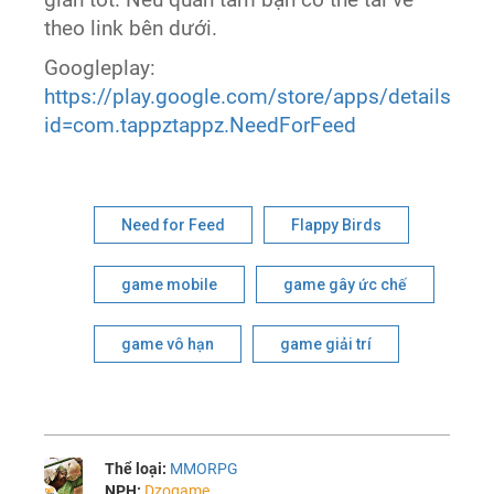
theo link bên dưới.
Googleplay:
https://play.google.com/store/apps/details?
id=com.tappztappz.NeedForFeed
Need for Feed
Flappy Birds
game mobile
game gây ức chế
game vô hạn
game giải trí
Thể loại:
MMORPG
NPH:
Dzogame