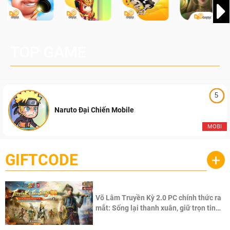
TOP GAME
5
Naruto Đại Chiến Mobile
MOBI
GIFTCODE
+
Võ Lâm Truyền Kỳ 2.0 PC chính thức ra
mắt: Sống lại thanh xuân, giữ trọn tinh
thần Võ Lâm