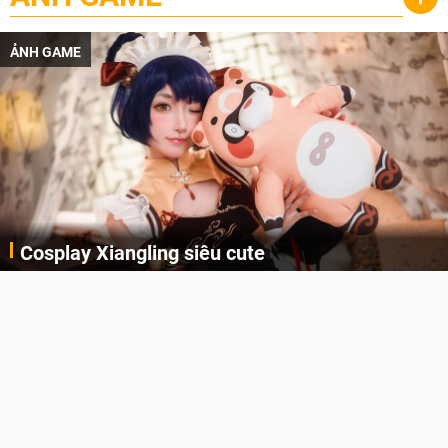
ẢNH GAME
Cosplay Xiangling siêu cute
Cùng thưởng thức những hình ảnh cosplay Xiangling trong Genshin Impact siêu dễ thương của người dùng Weibo "阿包也是兔娘"