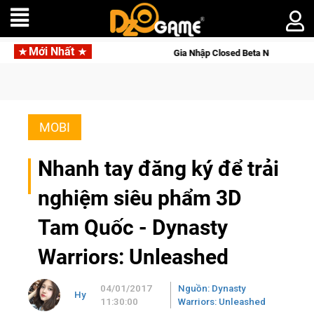
Mới Nhất
 Online
Gia Nhập Closed Beta Norse Saga: Cửu Giới Thức Tỉ
MOBI
Nhanh tay đăng ký để trải
nghiệm siêu phẩm 3D
Tam Quốc - Dynasty
Warriors: Unleashed
04/01/2017
Nguồn: Dynasty
Hy
11:30:00
Warriors: Unleashed