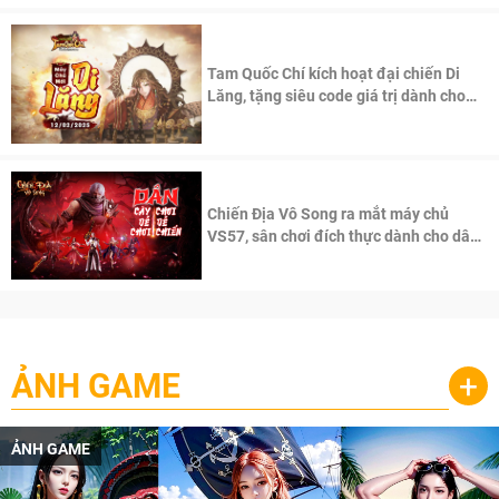
Tam Quốc Chí kích hoạt đại chiến Di
Lăng, tặng siêu code giá trị dành cho
100 độc giả đầu tiên.
Chiến Địa Vô Song ra mắt máy chủ
VS57, sân chơi đích thực dành cho dân
cày
ẢNH GAME
+
ẢNH GAME