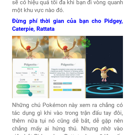
sẽ có hiệu quả tối đa khi bạn đi vòng quanh
một khu vực nào đó.
Đừng phí thời gian của bạn cho Pidgey,
Caterpie, Rattata
Những chú Pokémon này xem ra chẳng có
tác dụng gì khi vào trong trận đấu tay đôi,
thêm nữa tụi nó cũng dễ bắt, dễ gặp nên
chẳng mấy ai hứng thú. Nhưng nhờ vào