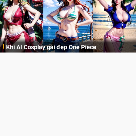
Khi AI Cosplay gái đẹp One Piece
Những cô nàng nóng bỏng Boa Hancock, Nico Robin, Nami, Yamato hay Perona được AI vẽ lại dưới hình thức Cosplay cực kỳ chuẩn chỉnh.