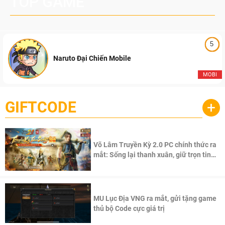
TOP GAME
5
Naruto Đại Chiến Mobile
MOBI
GIFTCODE
+
Võ Lâm Truyền Kỳ 2.0 PC chính thức ra
mắt: Sống lại thanh xuân, giữ trọn tinh
thần Võ Lâm
MU Lục Địa VNG ra mắt, gửi tặng game
thủ bộ Code cực giá trị