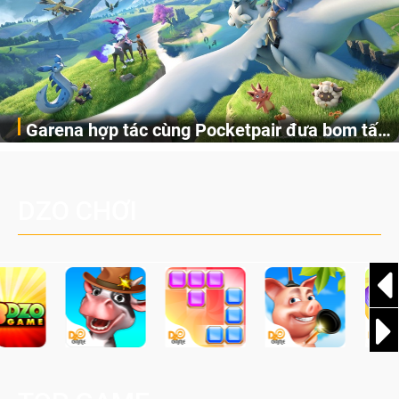
Garena hợp tác cùng Pocketpair đưa bom tấn
Garena Singapore hôm nay đã công bố Palworld Online,
săn thú sinh tồn lên di động với tên gọi
một cuộc phiêu lưu sinh tồn nhiều người chơi mới hiện
Palworld Online
đang được phát triển dựa trên IP Palworld nổi tiếng toàn
DZO CHƠI
cầu, theo giấy phép chính thức từ công ty game Nhật Bản
Pocketpair, Inc.