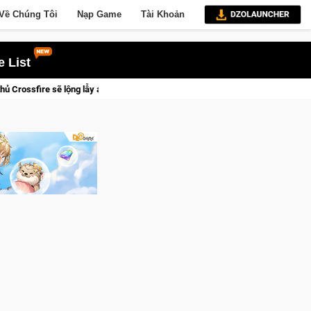
Về Chúng Tôi
Nạp Game
Tài Khoản
 List
n với Kho Báu Hoàng Gia Sapphire Neon Punk