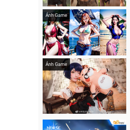
Khi AI Cosplay gái đẹp One Piece
Ảnh Game
Cosplay Xiangling siêu cute
Ảnh Game