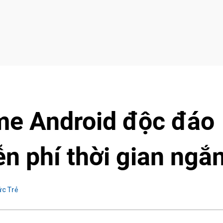
me Android độc đáo
n phí thời gian ngắ
ức Trẻ