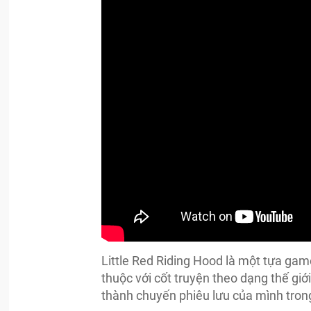
Little Red Riding Hood là một tựa ga
thuộc với cốt truyện theo dạng thế gi
thành chuyến phiêu lưu của mình trong t