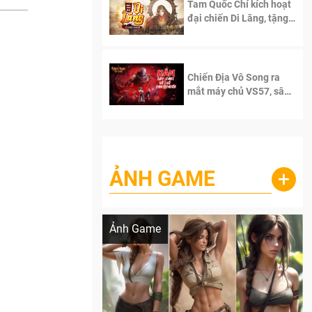
Tam Quốc Chí kích hoạt
đại chiến Di Lăng, tặng
siêu code giá trị dành
cho 100 độc giả đầu
tiên.
Chiến Địa Vô Song ra
mắt máy chủ VS57, sân
chơi đích thực dành cho
dân cày
ẢNH GAME
+
Lala Croft vừa nóng vừa xinh dưới nét vẽ
của AI
Ảnh Game