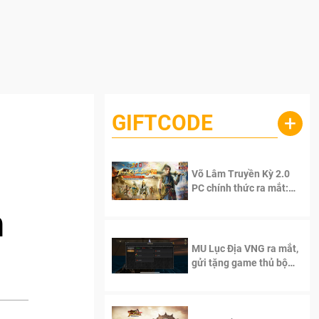
GIFTCODE
+
Võ Lâm Truyền Kỳ 2.0
PC chính thức ra mắt:
Sống lại thanh xuân, giữ
n
trọn tinh thần Võ Lâm
MU Lục Địa VNG ra mắt,
gửi tặng game thủ bộ
Code cực giá trị