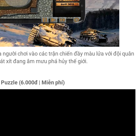
 người chơi vào các trận chiến đầy màu lửa với đội quân
át xít đang âm mưu phá hủy thế giới.
 Puzzle (6.000đ | Miễn phí)