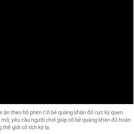
me ăn theo bộ phim Cô bé quàng khăn đỏ cực kỳ quen
ới mở, yêu cầu người chơi giúp cô bé quàng khăn đỏ hoàn
hế giới cổ tích kỳ lạ.