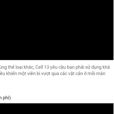
ùng thể loại khác, Cell 13 yêu cầu bạn phải sử dụng khả
 điều khiển một viên bi vượt qua các vật cản ở mỗi màn
n phí)