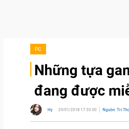
PC
Những tựa ga
đang được miễ
Hy
29/01/2018 17:30:00
Nguồn: Tri Th