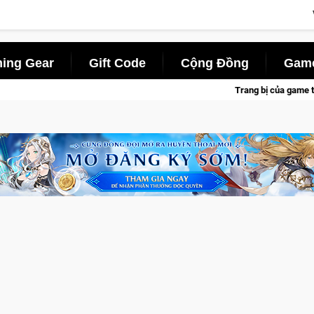
ing Gear
Gift Code
Cộng Đồng
Game
Trang bị của game thủ Crossfire sẽ lộng lẫy ánh đè