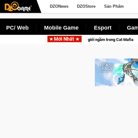
DZONews
DZOStore
Sản Phẩm
PC/ Web
Mobile Game
Esport
Gam
Mới Nhất
o" khuấy đảo thế giới ngầm trong Cat Mafia