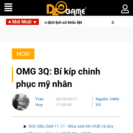
Mới Nhất
ch lịch sử khốc liệt
CFVL 2026 Mùa 2 khép lại với hành trình
MOBI
OMG 3Q: Bí kíp chinh
phục mỹ nhân
Tran
20/10/2017
Nguồn: OMG
Huy
11:30:00
3G
Đón Siêu Sale 11.11 - Mùa sale lớn nhất và duy