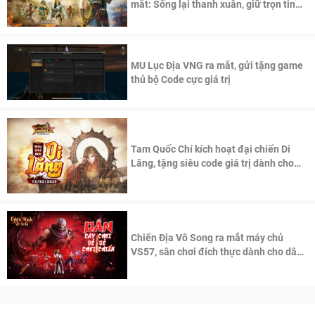
mắt: Sống lại thanh xuân, giữ trọn tinh
thần Võ Lâm
MU Lục Địa VNG ra mắt, gửi tặng game
thủ bộ Code cực giá trị
Tam Quốc Chí kích hoạt đại chiến Di
Lăng, tặng siêu code giá trị dành cho
100 độc giả đầu tiên.
Chiến Địa Vô Song ra mắt máy chủ
VS57, sân chơi đích thực dành cho dân
cày