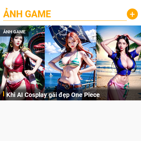
ẢNH GAME
+
ẢNH GAME
Khi AI Cosplay gái đẹp One Piece
Những cô nàng nóng bỏng Boa Hancock, Nico Robin, Nami, Yamato hay Perona được AI vẽ lại dưới hình thức Cosplay cực kỳ chuẩn chỉnh.