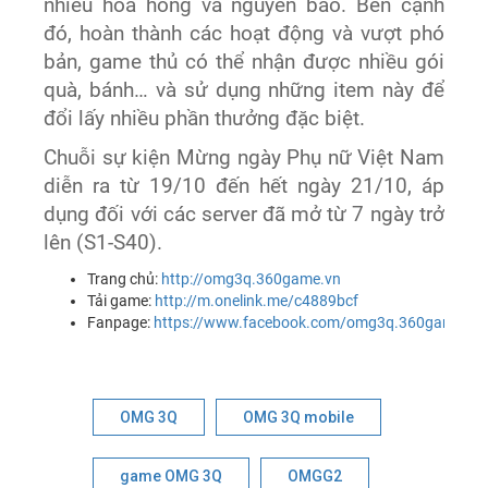
nhiều hoa hồng và nguyên bảo. Bên cạnh
đó, hoàn thành các hoạt động và vượt phó
bản, game thủ có thể nhận được nhiều gói
quà, bánh… và sử dụng những item này để
đổi lấy nhiều phần thưởng đặc biệt.
Chuỗi sự kiện Mừng ngày Phụ nữ Việt Nam
diễn ra từ 19/10 đến hết ngày 21/10, áp
dụng đối với các server đã mở từ 7 ngày trở
lên (S1-S40).
Trang chủ:
http://omg3q.360game.vn
Tải game:
http://m.onelink.me/c4889bcf
Fanpage:
https://www.facebook.com/omg3q.360game.vn
OMG 3Q
OMG 3Q mobile
game OMG 3Q
OMGG2