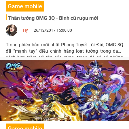
Game mobile
Thần tướng OMG 3Q - Bình cũ rượu mới
Hy
26/12/2017 15:00:00
Trong phiên bản mới nhất Phong Tuyết Lôi Đài, OMG 3Q
đã “mạnh tay” điều chỉnh hàng loạt tướng trong danh
sách hơn trăm cái tên của mình, trong đó có cả những
thần tướng như Quan Vũ, Bàng Thống, Tư Mã Ý,…
Game mobile