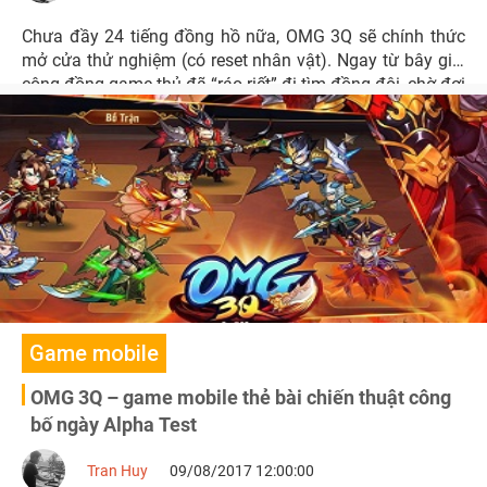
Chưa đầy 24 tiếng đồng hồ nữa, OMG 3Q sẽ chính thức
mở cửa thử nghiệm (có reset nhân vật). Ngay từ bây giờ,
cộng đồng game thủ đã “ráo riết” đi tìm đồng đội, chờ đợi
thời điểm sờ tận tay tựa game đấu tướng chiến thuật đặc
sắc này.
Game mobile
OMG 3Q – game mobile thẻ bài chiến thuật công
bố ngày Alpha Test
Tran Huy
09/08/2017 12:00:00