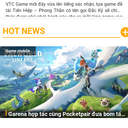
VTC Game mới đây vừa lên tiếng xác nhận, tựa game đề
tài Tiên Hiệp – Phong Thần có tên gọi Đắc Kỷ sẽ chính
thức được nhà phát hành này cho ra mắt làng game vào
tháng 9.
HOT NEWS
Game mobile
Garena hợp tác cùng Pocketpair đưa bom tấn
Garena Singapore hôm nay đã công bố Palworld Online,
săn thú sinh tồn lên di động với tên gọi
một cuộc phiêu lưu sinh tồn nhiều người chơi mới hiện