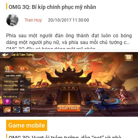
OMG 3Q: Bí kíp chinh phục mỹ nhân
Tran Huy
20/10/2017 11:30:00
Phía sau một người đàn ông thành đạt luôn có bóng
dáng một người phụ nữ, và phía sau mỗi chủ tướng của
OMG 3Q đều có bóng dáng một mỹ nhân.
Game mobile
OMG 3Q: Vượt ải trảm tướng, dẫn “pet” về nhà