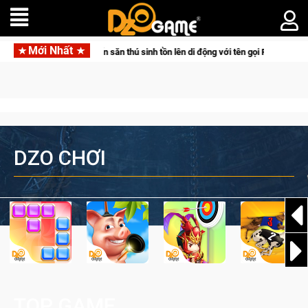
Mới Nhất
alworld Online
Gia Nhập Closed Beta Norse Saga: Cửu Giới T
DZO CHƠI
TOP GAME