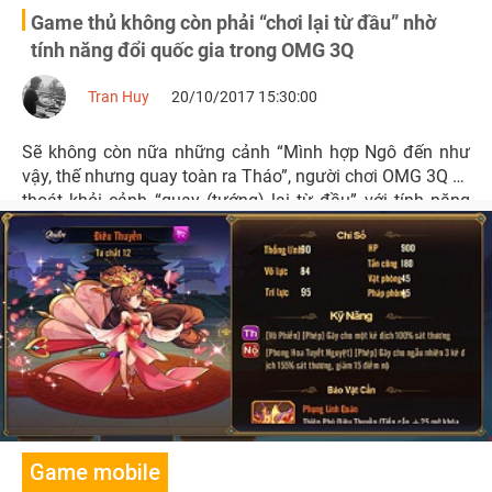
Game thủ không còn phải “chơi lại từ đầu” nhờ
tính năng đổi quốc gia trong OMG 3Q
Tran Huy
20/10/2017 15:30:00
Sẽ không còn nữa những cảnh “Mình hợp Ngô đến như
vậy, thế nhưng quay toàn ra Tháo”, người chơi OMG 3Q sẽ
thoát khỏi cảnh “quay (tướng) lại từ đầu” với tính năng
đổi quốc gia vừa ra mắt.
Game mobile