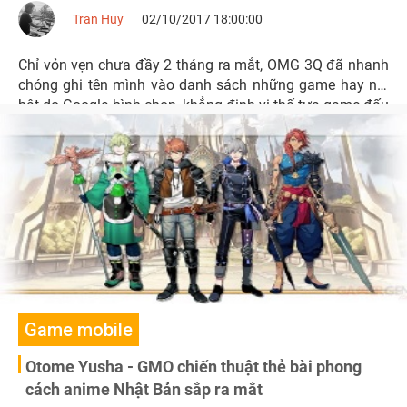
Tran Huy
02/10/2017 18:00:00
Chỉ vỏn vẹn chưa đầy 2 tháng ra mắt, OMG 3Q đã nhanh
chóng ghi tên mình vào danh sách những game hay nổi
bật do Google bình chọn, khẳng định vị thế tựa game đấu
tướng chiến thuật được yêu thích nhất hiện nay.
Game mobile
Otome Yusha - GMO chiến thuật thẻ bài phong
cách anime Nhật Bản sắp ra mắt