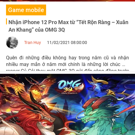
Game mobile
Nhận iPhone 12 Pro Max từ “Tết Rộn Ràng – Xuân
An Khang” của OMG 3Q
Tran Huy
11/02/2021 08:00:00
Quên đi những điều không hay trong năm cũ và nhận
nhiều may mắn ở năm mới chính là những lời chúc mà
rapper Củ Cải thay mặt OMG 3Q gửi đến cộng đồng trước
thềm xuân Tân Sửu 2021.