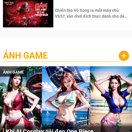
Chiến Địa Vô Song ra mắt máy chủ
VS57, sân chơi đích thực dành cho dân
cày
ẢNH GAME
+
ẢNH GAME
Cosplay Xiangling siêu cute