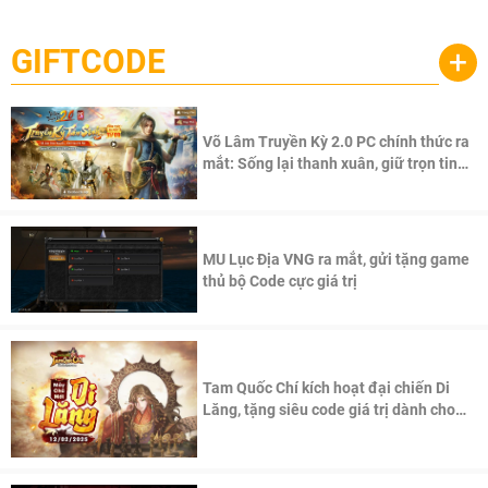
Palworld Online
đang được phát triển dựa trên IP Palworld nổi tiếng toàn
cầu, theo giấy phép chính thức từ công ty game Nhật Bản
GIFTCODE
+
Pocketpair, Inc.
Võ Lâm Truyền Kỳ 2.0 PC chính thức ra
mắt: Sống lại thanh xuân, giữ trọn tinh
thần Võ Lâm
MU Lục Địa VNG ra mắt, gửi tặng game
thủ bộ Code cực giá trị
Tam Quốc Chí kích hoạt đại chiến Di
Lăng, tặng siêu code giá trị dành cho
100 độc giả đầu tiên.