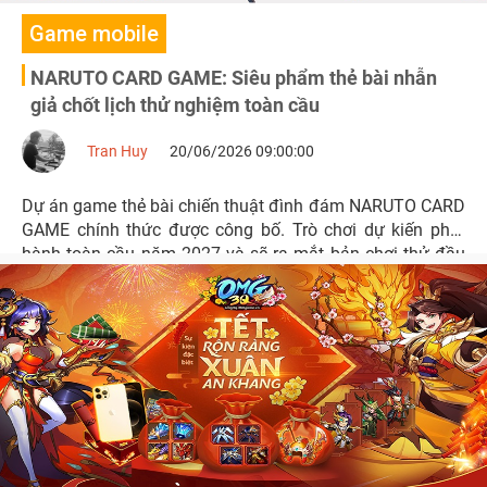
Game mobile
NARUTO CARD GAME: Siêu phẩm thẻ bài nhẫn
giả chốt lịch thử nghiệm toàn cầu
Tran Huy
20/06/2026 09:00:00
Dự án game thẻ bài chiến thuật đình đám NARUTO CARD
GAME chính thức được công bố. Trò chơi dự kiến phát
hành toàn cầu năm 2027 và sẽ ra mắt bản chơi thử đầu
tiên tại sự kiện Gen Con 2026 cùng nhiều phần quà giới
hạn.