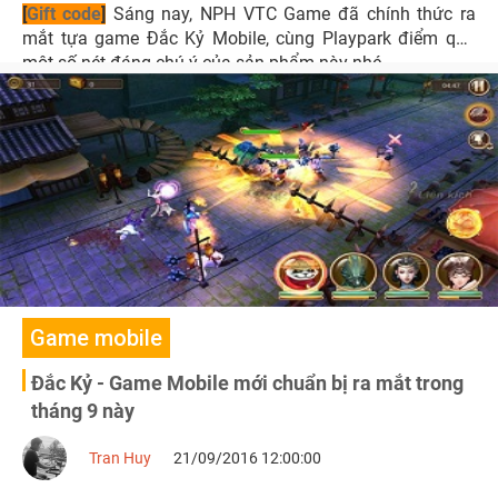
[
Gift code
]
Sáng nay, NPH VTC Game đã chính thức ra
mắt tựa game Đắc Kỷ Mobile, cùng Playpark điểm qua
một số nét đáng chú ý của sản phẩm này nhé.
Game mobile
Đắc Kỷ - Game Mobile mới chuẩn bị ra mắt trong
tháng 9 này
Tran Huy
21/09/2016 12:00:00