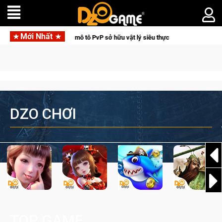
Mới Nhất
ô PvP sở hữu vật lý siêu thực
Medal Hunter: Game bắn súng P
DZO CHƠI
TOP GAME