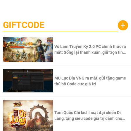
Garena Singapore hôm nay đã công bố Palworld Online,
săn thú sinh tồn lên di động với tên gọi
một cuộc phiêu lưu sinh tồn nhiều người chơi mới hiện
Palworld Online
đang được phát triển dựa trên IP Palworld nổi tiếng toàn
cầu, theo giấy phép chính thức từ công ty game Nhật Bản
GIFTCODE
+
Pocketpair, Inc.
Võ Lâm Truyền Kỳ 2.0 PC chính thức ra
mắt: Sống lại thanh xuân, giữ trọn tinh
thần Võ Lâm
MU Lục Địa VNG ra mắt, gửi tặng game
thủ bộ Code cực giá trị
Tam Quốc Chí kích hoạt đại chiến Di
Lăng, tặng siêu code giá trị dành cho
100 độc giả đầu tiên.