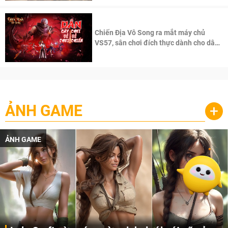
Chiến Địa Vô Song ra mắt máy chủ
VS57, sân chơi đích thực dành cho dân
cày
ẢNH GAME
+
ẢNH GAME