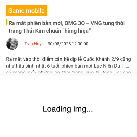
Game mobile
Ra mắt phiên bản mới, OMG 3Q – VNG tung thời
trang Thái Kim chuẩn “hàng hiệu”
Tran Huy
30/08/2023 12:00:00
Ra mắt vào thời điểm cận kề dịp lễ Quốc Khánh 2/9 cũng
như hậu sinh nhật 6 tuổi, phiên bản mới Lục Niên Du Tiên
sẽ mang đến những bộ thời trang cực kỳ lộng lẫy cho
game thủ thưởng lãm với hệ thống thời trang Thái Kim
mới.