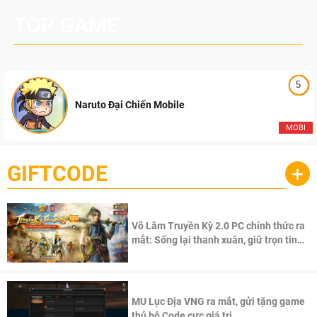
TOP GAME
5
Naruto Đại Chiến Mobile
MOBI
GIFTCODE
+
Võ Lâm Truyền Kỳ 2.0 PC chính thức ra
mắt: Sống lại thanh xuân, giữ trọn tinh
thần Võ Lâm
MU Lục Địa VNG ra mắt, gửi tặng game
thủ bộ Code cực giá trị