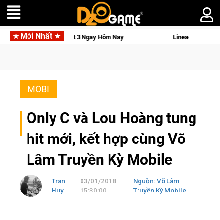
Mới Nhất
mo Pocket 3 Ngay Hôm Nay
Lineage W – Quyền lực và tài phú 
MOBI
Only C và Lou Hoàng tung
hit mới, kết hợp cùng Võ
Lâm Truyền Kỳ Mobile
Tran
03/01/2018
Nguồn: Võ Lâm
Huy
15:30:00
Truyền Kỳ Mobile