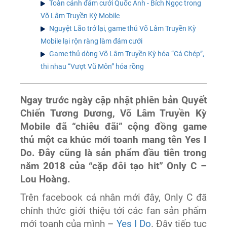
Toàn cảnh đám cưới Quốc Anh - Bích Ngọc trong
Võ Lâm Truyền Kỳ Mobile
Nguyệt Lão trở lại, game thủ Võ Lâm Truyền Kỳ
Mobile lại rộn ràng làm đám cưới
Game thủ dòng Võ Lâm Truyền Kỳ hóa “Cá Chép”,
thi nhau “Vượt Vũ Môn” hóa rồng
Ngay trước ngày cập nhật phiên bản Quyết
Chiến Tương Dương, Võ Lâm Truyền Kỳ
Mobile đã “chiêu đãi” cộng đồng game
thủ một ca khúc mới toanh mang tên Yes I
Do. Đây cũng là sản phẩm đầu tiên trong
năm 2018 của “cặp đôi tạo hit” Only C –
Lou Hoàng.
Trên facebook cá nhân mới đây, Only C đã
chính thức giới thiệu tới các fan sản phẩm
mới toanh của mình –
Yes I Do
. Đây tiếp tục