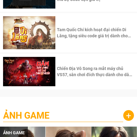
Tam Quốc Chí kích hoạt đại chiến Di
Lăng, tặng siêu code giá trị dành cho
100 độc giả đầu tiên.
Chiến Địa Vô Song ra mắt máy chủ
VS57, sân chơi đích thực dành cho dân
cày
ẢNH GAME
+
ẢNH GAME