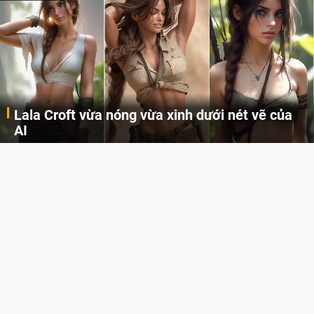
Lala Croft vừa nóng vừa xinh dưới nét vẽ của
AI
Cùng đến với những hình ảnh Lala Croft của Tomb Raider dưới nét vẽ của AI. Một cô nàng xinh đẹp, nóng bỏng nhưng cũng rắn rỏi và mạnh mẽ.