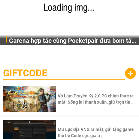
Garena hợp tác cùng Pocketpair đưa bom tấn
Garena Singapore hôm nay đã công bố Palworld Online,
săn thú sinh tồn lên di động với tên gọi
một cuộc phiêu lưu sinh tồn nhiều người chơi mới hiện
Palworld Online
đang được phát triển dựa trên IP Palworld nổi tiếng toàn
cầu, theo giấy phép chính thức từ công ty game Nhật Bản
GIFTCODE
+
Pocketpair, Inc.
Võ Lâm Truyền Kỳ 2.0 PC chính thức ra
mắt: Sống lại thanh xuân, giữ trọn tinh
thần Võ Lâm
MU Lục Địa VNG ra mắt, gửi tặng game
thủ bộ Code cực giá trị