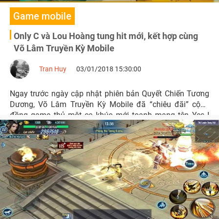
Game mobile
Only C và Lou Hoàng tung hit mới, kết hợp cùng
Võ Lâm Truyền Kỳ Mobile
Tran Huy
03/01/2018 15:30:00
Ngay trước ngày cập nhật phiên bản Quyết Chiến Tương
Dương, Võ Lâm Truyền Kỳ Mobile đã “chiêu đãi” cộng
đồng game thủ một ca khúc mới toanh mang tên Yes I
Do. Đây cũng là sản phẩm đầu tiên trong năm 2018 của
“cặp đôi tạo hit” Only C – Lou Hoàng.