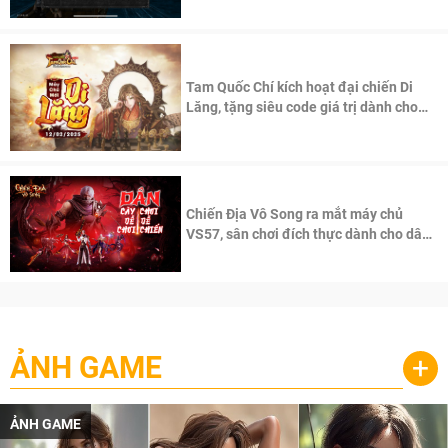
Tam Quốc Chí kích hoạt đại chiến Di
Lăng, tặng siêu code giá trị dành cho
100 độc giả đầu tiên.
Chiến Địa Vô Song ra mắt máy chủ
VS57, sân chơi đích thực dành cho dân
cày
ẢNH GAME
+
ẢNH GAME