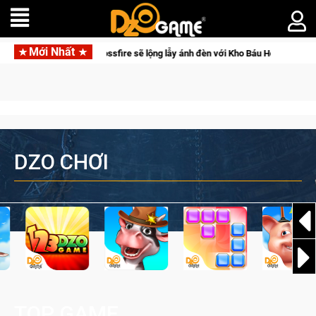
Mới Nhất
a game thủ Crossfire sẽ lộng lẫy ánh đèn với Kho Báu Hoàng Gia Sapphire Neo
DZO CHƠI
TOP GAME