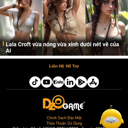
Lala Croft vừa nóng vừa xinh dưới nét vẽ của
AI
Cùng đến với những hình ảnh Lala Croft của Tomb Raider dưới nét vẽ của AI. Một cô nàng xinh đẹp, nóng bỏng nhưng cũng rắn rỏi và mạnh mẽ.
Liên Hệ
Hỗ Trợ
Chính Sách Bảo Mật
Thỏa Thuận Sử Dụng