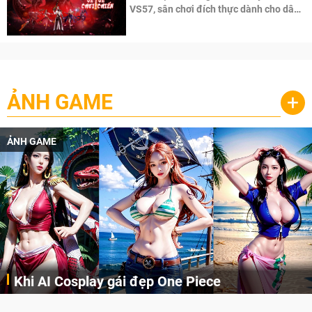
VS57, sân chơi đích thực dành cho dân
cày
ẢNH GAME
+
ẢNH GAME
Khi AI Cosplay gái đẹp One Piece
Những cô nàng nóng bỏng Boa Hancock, Nico Robin, Nami, Yamato hay Perona được AI vẽ lại dưới hình thức Cosplay cực kỳ chuẩn chỉnh.