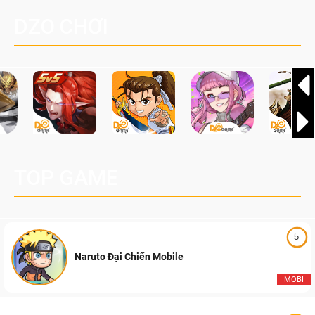
Nay
độc quyền cùng vô vàn bất ngờ đang chờ được khám phá!
DZO CHƠI
TOP GAME
5
Naruto Đại Chiến Mobile
MOBI