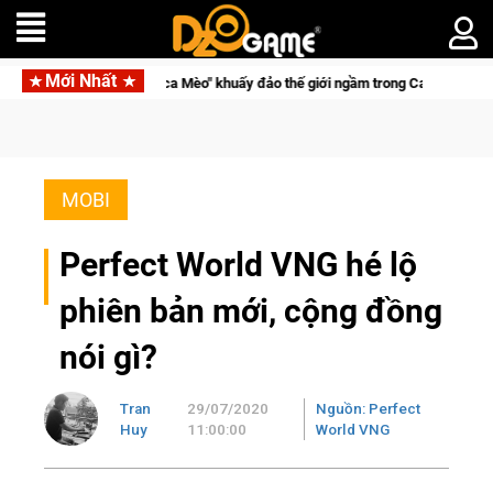
Mới Nhất
rở thành "Đại ca Mèo" khuấy đảo thế giới ngầm trong Cat Mafia
MOBI
Perfect World VNG hé lộ
phiên bản mới, cộng đồng
nói gì?
Tran
29/07/2020
Nguồn: Perfect
Huy
11:00:00
World VNG