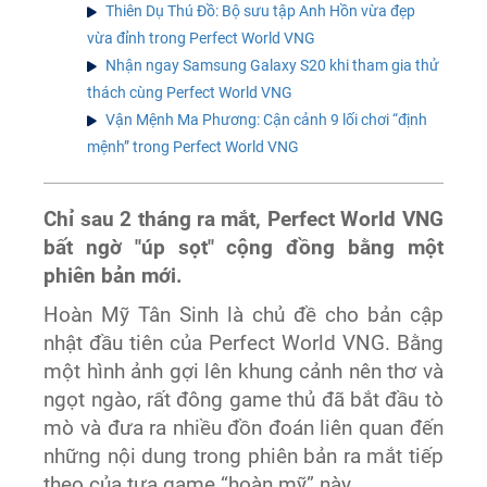
Thiên Dụ Thú Đồ: Bộ sưu tập Anh Hồn vừa đẹp
vừa đỉnh trong Perfect World VNG
Nhận ngay Samsung Galaxy S20 khi tham gia thử
thách cùng Perfect World VNG
Vận Mệnh Ma Phương: Cận cảnh 9 lối chơi “định
mệnh” trong Perfect World VNG
Chỉ sau 2 tháng ra mắt, Perfect World VNG
bất ngờ "úp sọt" cộng đồng bằng một
phiên bản mới.
Hoàn Mỹ Tân Sinh là chủ đề cho bản cập
nhật đầu tiên của Perfect World VNG. Bằng
một hình ảnh gợi lên khung cảnh nên thơ và
ngọt ngào, rất đông game thủ đã bắt đầu tò
mò và đưa ra nhiều đồn đoán liên quan đến
những nội dung trong phiên bản ra mắt tiếp
theo của tựa game “hoàn mỹ” này.