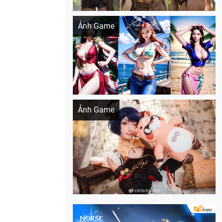
Khi AI Cosplay gái đẹp One Piece
Ảnh Game
Cosplay Xiangling siêu cute
Ảnh Game