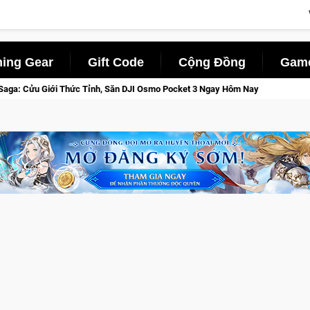
ing Gear
Gift Code
Cộng Đồng
Game
 Osmo Pocket 3 Ngay Hôm Nay
Lineage W – Quyền lực và tài p