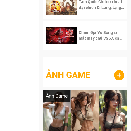
Tam Quốc Chí kích hoạt
đại chiến Di Lăng, tặng
siêu code giá trị dành
cho 100 độc giả đầu
tiên.
Chiến Địa Vô Song ra
mắt máy chủ VS57, sân
chơi đích thực dành cho
dân cày
ẢNH GAME
+
Lala Croft vừa nóng vừa xinh dưới nét vẽ
của AI
Ảnh Game