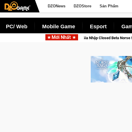
DZONews
DZOStore
Sản Phẩm
PC/ Web
Mobile Game
Esport
Gam
Mới Nhất
Gia Nhập Closed Beta Norse Saga: Cửu Giới Thức Tỉnh, Săn DJI