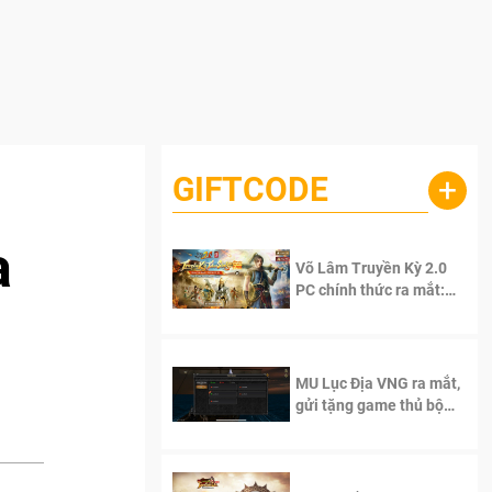
GIFTCODE
+
a
Võ Lâm Truyền Kỳ 2.0
PC chính thức ra mắt:
Sống lại thanh xuân, giữ
trọn tinh thần Võ Lâm
MU Lục Địa VNG ra mắt,
gửi tặng game thủ bộ
Code cực giá trị