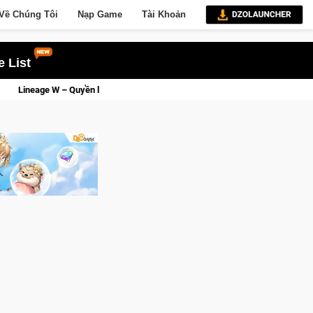
Về Chúng Tôi
Nạp Game
Tài Khoản
 List
hú sẽ về tay kẻ đoạt được Vương Quyền thành Kent sắp tới!
CF