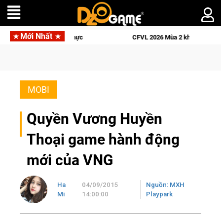
Mới Nhất
u thực
CFVL 2026 Mùa 2 khép lại với hành trình đầy cảm xúc, 
MOBI
Quyền Vương Huyền
Thoại game hành động
mới của VNG
Ha
04/09/2015
Nguồn: MXH
Mi
14:00:00
Playpark