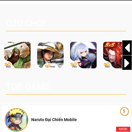
Bước chân vào Norse Saga: Cửu Giới Thức Tỉnh và sẵn
Thức Tỉnh, Săn DJI Osmo Pocket 3 Ngay Hôm
sàng đón nhận hàng loạt sự kiện hấp dẫn, phần thưởng
Nay
độc quyền cùng vô vàn bất ngờ đang chờ được khám phá!
DZO CHƠI
TOP GAME
5
Naruto Đại Chiến Mobile
MOBI