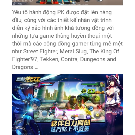
Yếu tố hành động PK được đặt lên hàng
đầu, cùng với các thiết kế nhân vật trình
diễn kỹ xảo hình ảnh khá tương đồng với
những tựa game thùng huyền thoại một
thời mà các cộng đồng gamer từng mê mệt
như Street Fighter, Metal Slug, The King Of
Fighter'97, Tekken, Contra, Dungeons and
Dragons …