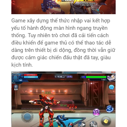
Game xây dựng thể thức nhập vai kết hợp
yếu tố hành động màn hình ngang truyền
thống. Tuy nhiên trò chơi đã cải tiến cách
điều khiển để game thủ có thể thao tác dễ
dàng trên thiết bị di dộng, đồng thời vẫn giữ
được cảm giác chiến đấu thật đã tay, giàu
kịch tính.