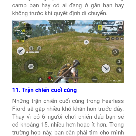
camp bạn hay có ai đang ở gần bạn hay
không trước khi quyết định di chuyển.
11. Trận chiến cuối cùng
Những trận chiến cuối cùng trong Fearless
Fiord sẽ gặp nhiều khó khăn hơn trước đây.
Thay vì có 6 người chơi chiến đấu bạn sẽ
có khoảng 15, nhiều hơn hoặc ít hơn. Trong
trường hợp này, bạn cần phải tìm cho mình