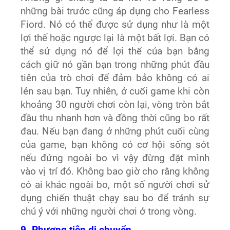
những bài trước cũng áp dụng cho Fearless
Fiord. Nó có thể được sử dụng như là một
lợi thế hoặc ngược lại là một bất lợi. Bạn có
thể sử dụng nó để lợi thế của bạn bằng
cách giữ nó gần bạn trong những phút đầu
tiên của trò chơi để đảm bảo không có ai
lẻn sau bạn. Tuy nhiên, ở cuối game khi còn
khoảng 30 người chơi còn lại, vòng tròn bắt
đầu thu nhanh hơn và đồng thời cũng bo rất
đau. Nếu bạn đang ở những phút cuối cùng
của game, bạn không có cơ hội sống sót
nếu đứng ngoài bo vì vậy đừng đặt mình
vào vị trí đó. Không bao giờ cho rằng không
có ai khác ngoài bo, một số người chơi sử
dụng chiến thuật chạy sau bo để tránh sự
chú ý với những người chơi ở trong vòng.