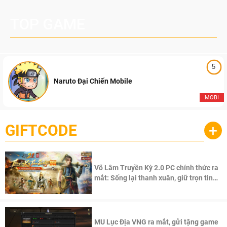
TOP GAME
5
Naruto Đại Chiến Mobile
MOBI
GIFTCODE
+
Võ Lâm Truyền Kỳ 2.0 PC chính thức ra
mắt: Sống lại thanh xuân, giữ trọn tinh
thần Võ Lâm
MU Lục Địa VNG ra mắt, gửi tặng game