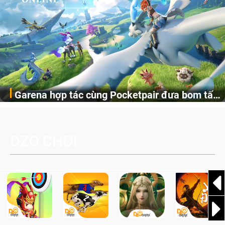
Garena hợp tác cùng Pocketpair đưa bom tấn
Garena Singapore hôm nay đã công bố Palworld Online,
săn thú sinh tồn lên di động với tên gọi
một cuộc phiêu lưu sinh tồn nhiều người chơi mới hiện
Palworld Online
đang được phát triển dựa trên IP Palworld nổi tiếng toàn
DZO CHƠI
cầu, theo giấy phép chính thức từ công ty game Nhật Bản
Pocketpair, Inc.