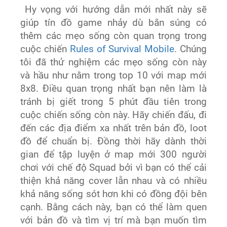
Hy vọng với hướng dẫn mới nhất này sẽ
giúp tín đồ game nhảy dù bắn súng có
thêm các mẹo sống còn quan trọng trong
cuộc chiến
Rules of Survival Mobile
. Chúng
tôi đã thử nghiệm các mẹo sống còn này
và hầu như nằm trong top 10 với map mới
8x8. Điều quan trọng nhất bạn nên làm là
tránh bị giết trong 5 phút đầu tiên trong
cuộc chiến sống còn này. Hãy chiến đấu, đi
đến các địa điểm xa nhất trên bản đồ, loot
đồ để chuẩn bị. Đồng thời hãy dành thời
gian để tập luyện ở map mới 300 người
chơi với chế độ Squad bởi vì bạn có thể cải
thiện khả năng cover lẫn nhau và có nhiều
khả năng sống sót hơn khi có đồng đội bên
cạnh. Bằng cách này, bạn có thể làm quen
với bản đồ và tìm vị trí mà bạn muốn tìm