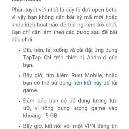
Phần tuyệt vời nhất là đây là đợt open beta,
vì vậy bạn không cần bất kỳ mã mời hoặc
khóa kích hoạt nào để trải nghiệm trò chơi.
Bạn chỉ cần làm theo các bước sau để bắt
đầu chơi:
Đầu tiên, tải xuống và cài đặt ứng dụng
TapTap CN trên thiết bị Android của
bạn.
Bây giờ, tìm kiếm Rust Mobile, hoặc
bạn có thể sử dụng
liên kết này
để tải
game.
Đảm bảo bạn có đủ dung lượng lưu
trữ, vì tổng dung lượng game vào
khoảng 15 GB.
Bây giờ, kết nối với một VPN đáng tin