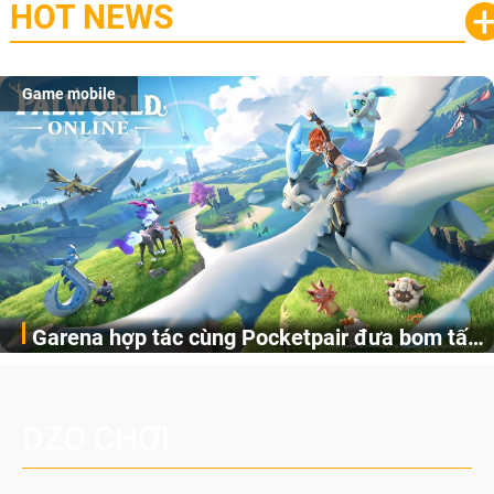
HOT NEWS
Game mobile
Garena hợp tác cùng Pocketpair đưa bom tấn
Garena Singapore hôm nay đã công bố Palworld Online,
săn thú sinh tồn lên di động với tên gọi
một cuộc phiêu lưu sinh tồn nhiều người chơi mới hiện
Palworld Online
đang được phát triển dựa trên IP Palworld nổi tiếng toàn
DZO CHƠI
cầu, theo giấy phép chính thức từ công ty game Nhật Bản
Pocketpair, Inc.