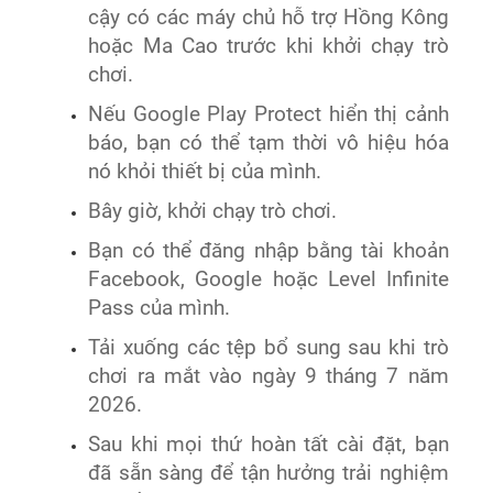
cậy có các máy chủ hỗ trợ Hồng Kông
hoặc Ma Cao trước khi khởi chạy trò
chơi.
Nếu Google Play Protect hiển thị cảnh
báo, bạn có thể tạm thời vô hiệu hóa
nó khỏi thiết bị của mình.
Bây giờ, khởi chạy trò chơi.
Bạn có thể đăng nhập bằng tài khoản
Facebook, Google hoặc Level Infinite
Pass của mình.
Tải xuống các tệp bổ sung sau khi trò
chơi ra mắt vào ngày 9 tháng 7 năm
2026.
Sau khi mọi thứ hoàn tất cài đặt, bạn
đã sẵn sàng để tận hưởng trải nghiệm