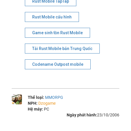
Rust Mobile TapTap
Rust Mobile cấu hình
Game sinh tồn Rust Mobile
Tải Rust Mobile bản Trung Quốc
Codename Outpost mobile
Thể loại:
MMORPG
NPH:
Dzogame
Hệ máy:
PC
Ngày phát hành:
23/10/2006