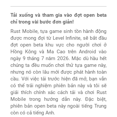
Tải xuống và tham gia vào đợt open beta
chỉ trong vài bước đơn giản!
Rust Mobile, tựa game sinh tồn hành động
được mong đợi từ Level Infinite, sẽ bắt đầu
đợt open beta khu vực cho người chơi ở
Hồng Kông và Ma Cao trên Android vào
ngày 9 tháng 7 năm 2026. Mặc dù hầu hết
chúng ta đều muốn chơi thử tựa game này,
nhưng nó còn lâu mới được phát hành toàn
cầu. Với việc tải trước hiện đã mở, bạn vẫn
có thể trải nghiệm phiên bản này và tôi sẽ
giải thích chính xác cách tải và chơi Rust
Mobile trong hướng dẫn này. Đặc biệt,
phiên bản open beta này ngoài tiếng Trung
còn có cả tiếng Anh.