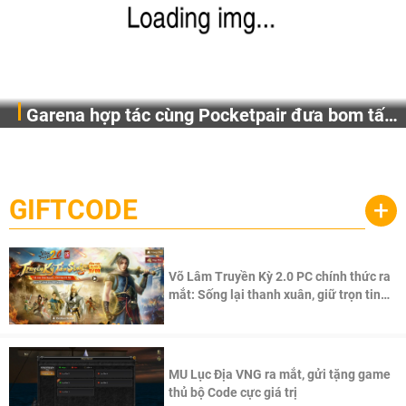
Garena hợp tác cùng Pocketpair đưa bom tấn
Garena Singapore hôm nay đã công bố Palworld Online,
săn thú sinh tồn lên di động với tên gọi
một cuộc phiêu lưu sinh tồn nhiều người chơi mới hiện
Palworld Online
đang được phát triển dựa trên IP Palworld nổi tiếng toàn
cầu, theo giấy phép chính thức từ công ty game Nhật Bản
GIFTCODE
+
Pocketpair, Inc.
Võ Lâm Truyền Kỳ 2.0 PC chính thức ra
mắt: Sống lại thanh xuân, giữ trọn tinh
thần Võ Lâm
MU Lục Địa VNG ra mắt, gửi tặng game
thủ bộ Code cực giá trị