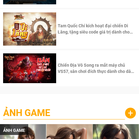
Tam Quốc Chí kích hoạt đại chiến Di
Lăng, tặng siêu code giá trị dành cho
100 độc giả đầu tiên.
Chiến Địa Vô Song ra mắt máy chủ
VS57, sân chơi đích thực dành cho dân
cày
ẢNH GAME
+
ẢNH GAME