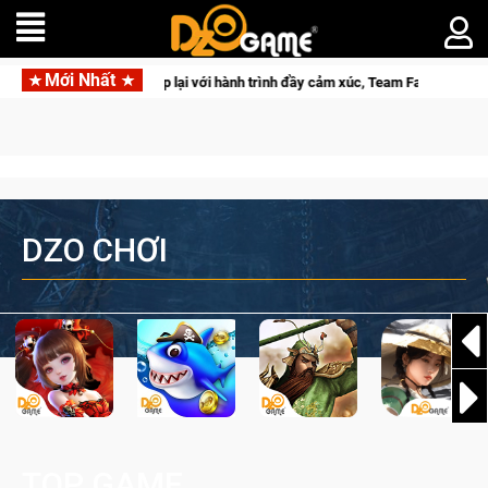
Mới Nhất
L 2026 Mùa 2 khép lại với hành trình đầy cảm xúc, Team Falcons lên ngôi vô đ
DZO CHƠI
TOP GAME