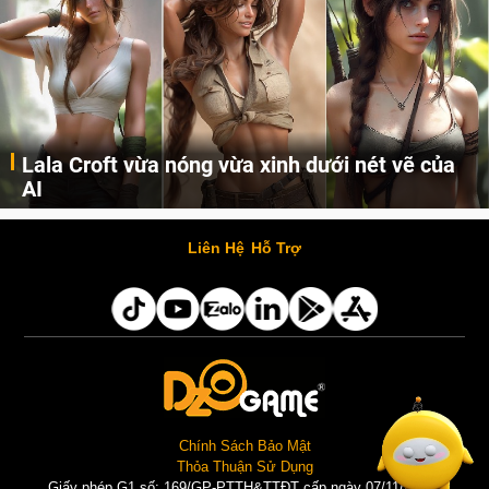
Lala Croft vừa nóng vừa xinh dưới nét vẽ của
AI
Cùng đến với những hình ảnh Lala Croft của Tomb Raider dưới nét vẽ của AI. Một cô nàng xinh đẹp, nóng bỏng nhưng cũng rắn rỏi và mạnh mẽ.
Liên Hệ
Hỗ Trợ
Chính Sách Bảo Mật
Thỏa Thuận Sử Dụng
Giấy phép G1 số: 169/GP-PTTH&TTĐT cấp ngày 07/11/2025 |