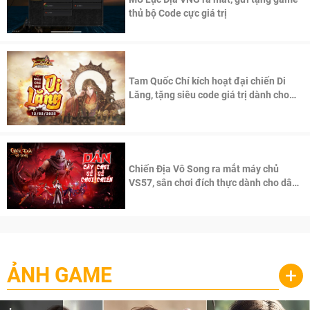
thủ bộ Code cực giá trị
Tam Quốc Chí kích hoạt đại chiến Di
Lăng, tặng siêu code giá trị dành cho
100 độc giả đầu tiên.
Chiến Địa Vô Song ra mắt máy chủ
VS57, sân chơi đích thực dành cho dân
cày
ẢNH GAME
+