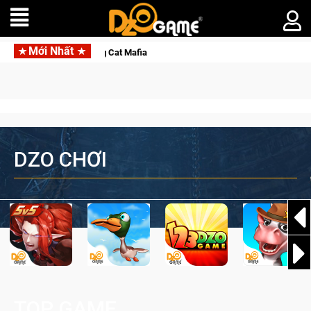
Mới Nhất
ế giới ngầm trong Cat Mafia
DZO CHƠI
TOP GAME