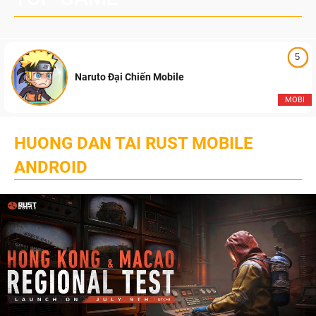
5
Naruto Đại Chiến Mobile
MOBI
HUONG DAN TAI RUST MOBILE
ANDROID