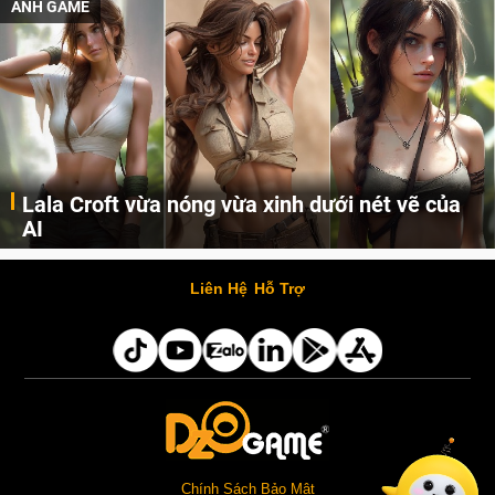
ẢNH GAME
Lala Croft vừa nóng vừa xinh dưới nét vẽ của
AI
Cùng đến với những hình ảnh Lala Croft của Tomb Raider dưới nét vẽ của AI. Một cô nàng xinh đẹp, nóng bỏng nhưng cũng rắn rỏi và mạnh mẽ.
Liên Hệ
Hỗ Trợ
Chính Sách Bảo Mật