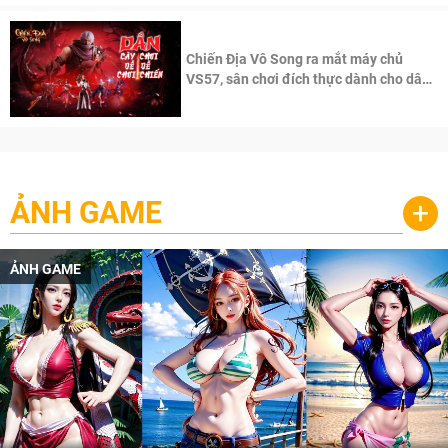
Chiến Địa Vô Song ra mắt máy chủ
VS57, sân chơi đích thực dành cho dân
cày
ẢNH GAME
+
ẢNH GAME