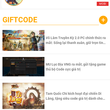
MOBI
GIFTCODE
+
Võ Lâm Truyền Kỳ 2.0 PC chính thức ra
mắt: Sống lại thanh xuân, giữ trọn tinh
thần Võ Lâm
MU Lục Địa VNG ra mắt, gửi tặng game
thủ bộ Code cực giá trị
Tam Quốc Chí kích hoạt đại chiến Di
Lăng, tặng siêu code giá trị dành cho
100 độc giả đầu tiên.