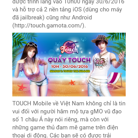
được trình làng vào 10h00 ngày 30/6/2016
và hỗ trợ cả 2 nền tảng iOS (dùng cho máy
đã jailbreak) cũng như Android
(http://touch.gamota.com/).
TOUCH Mobile về Việt Nam không chỉ là tin
vui đối với người hâm mộ tựa gMO vũ đạo
số 1 châu Á này nói riêng, mà còn với
những game thủ đam mê game trên điện
thoại di động. Các bạn sẽ có được trải