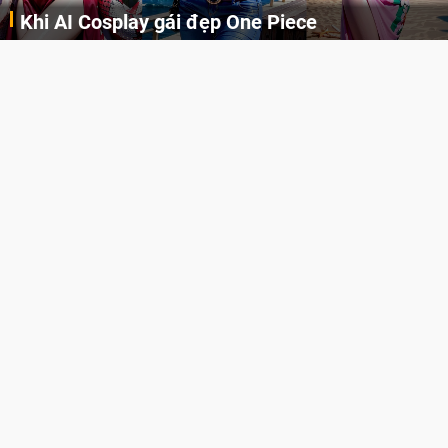
Khi AI Cosplay gái đẹp One Piece
Những cô nàng nóng bỏng Boa Hancock, Nico Robin, Nami, Yamato hay Perona được AI vẽ lại dưới hình thức Cosplay cực kỳ chuẩn chỉnh.