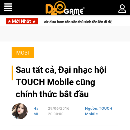
Mới Nhất
Pocketpair đưa bom tấn săn thú sinh tồn lên di động với tên gọi Palworld Onli
MOBI
Sau tất cả, Đại nhạc hội
TOUCH Mobile cũng
chính thức bắt đầu
Ha
29/06/2016
Nguồn: TOUCH
Mi
20:00:00
Mobile