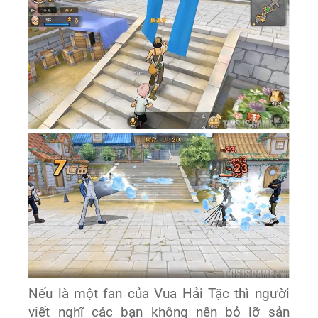
Nếu là một fan của Vua Hải Tặc thì người
viết nghĩ các bạn không nên bỏ lỡ sản