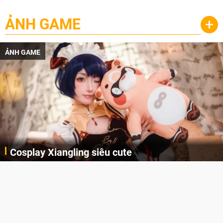
ẢNH GAME
+
ẢNH GAME
Lala Croft vừa nóng vừa xinh dưới nét vẽ của
AI
Cùng đến với những hình ảnh Lala Croft của Tomb Raider dưới nét vẽ của AI. Một cô nàng xinh đẹp, nóng bỏng nhưng cũng rắn rỏi và mạnh mẽ.