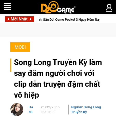
Mới Nhất
 Thức Tỉnh, Săn DJI Osmo Pocket 3 Ngay Hôm Nay
Lineage W –
MOBI
Song Long Truyền Kỳ làm
say đắm người chơi với
clip dẫn truyện đậm chất
võ hiệp
Ha
21/12/2015
Nguồn: Song Long
Mi
15:30:00
Truyền Kỳ