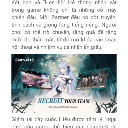
Kết bạn và "Hẹn hò" Hệ thống nhân vật
trong game không chỉ là những cỗ máy
chiến đấu. Mỗi Partner đều có cốt truyện,
tính cách và giọng lồng tiếng riêng. Người
chơi có thể trò chuyện, tặng quà để tăng
mức độ thân mật, từ đó mở khóa các đoạn
hội thoại và nhiệm vụ cá nhân ẩn giấu.
Giảm tải cày cuốc Hiểu được tâm lý "ngại
cày" của game thủ hiện đại, Com2uS đã