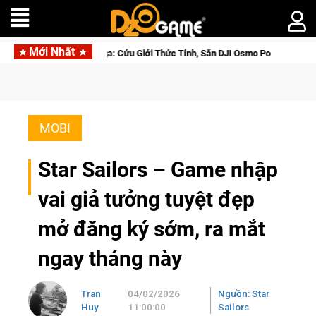
Mới Nhất
rse Saga: Cửu Giới Thức Tỉnh, Săn DJI Osmo Pocket 3 Ngay Hôm Nay
MOBI
Star Sailors – Game nhập
vai giả tưởng tuyệt đẹp
mở đăng ký sớm, ra mắt
ngay tháng này
Tran
04/02/2026
Nguồn: Star
Huy
11:00:00
Sailors