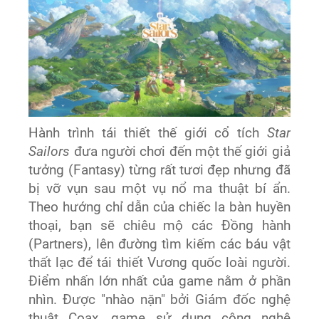
Hành trình tái thiết thế giới cổ tích
Star
Sailors
đưa người chơi đến một thế giới giả
tưởng (Fantasy) từng rất tươi đẹp nhưng đã
bị vỡ vụn sau một vụ nổ ma thuật bí ẩn.
Theo hướng chỉ dẫn của chiếc la bàn huyền
thoại, bạn sẽ chiêu mộ các Đồng hành
(Partners), lên đường tìm kiếm các báu vật
thất lạc để tái thiết Vương quốc loài người.
Điểm nhấn lớn nhất của game nằm ở phần
nhìn. Được "nhào nặn" bởi Giám đốc nghệ
thuật Coax, game sử dụng công nghệ