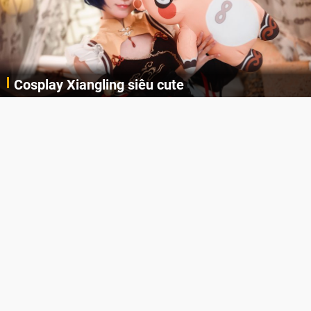
Lala Croft vừa nóng vừa xinh dưới nét vẽ của
AI
Cùng đến với những hình ảnh Lala Croft của Tomb Raider dưới nét vẽ của AI. Một cô nàng xinh đẹp, nóng bỏng nhưng cũng r