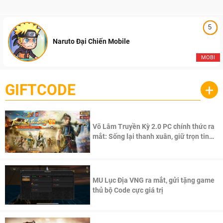
5
Naruto Đại Chiến Mobile
MOBI
GIFTCODE
+
Võ Lâm Truyền Kỳ 2.0 PC chính thức ra
mắt: Sống lại thanh xuân, giữ trọn tinh
thần Võ Lâm
MU Lục Địa VNG ra mắt, gửi tặng game
thủ bộ Code cực giá trị