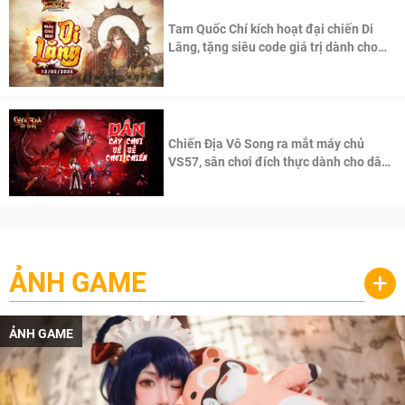
Tam Quốc Chí kích hoạt đại chiến Di
Lăng, tặng siêu code giá trị dành cho
100 độc giả đầu tiên.
Chiến Địa Vô Song ra mắt máy chủ
VS57, sân chơi đích thực dành cho dân
cày
ẢNH GAME
+
ẢNH GAME