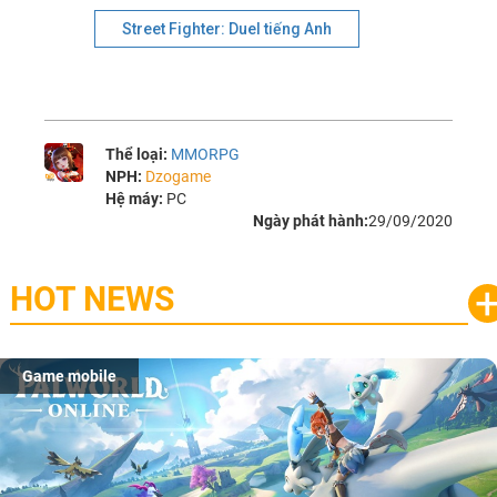
Street Fighter: Duel tiếng Anh
Thể loại:
MMORPG
NPH:
Dzogame
Hệ máy:
PC
Ngày phát hành:
29/09/2020
HOT NEWS
Game mobile