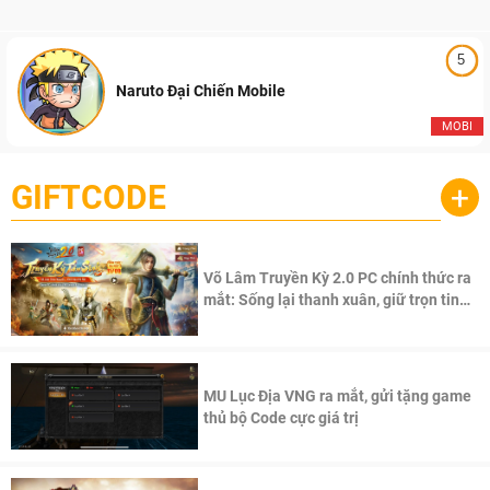
5
Naruto Đại Chiến Mobile
MOBI
GIFTCODE
+
Võ Lâm Truyền Kỳ 2.0 PC chính thức ra
mắt: Sống lại thanh xuân, giữ trọn tinh
thần Võ Lâm
MU Lục Địa VNG ra mắt, gửi tặng game
thủ bộ Code cực giá trị