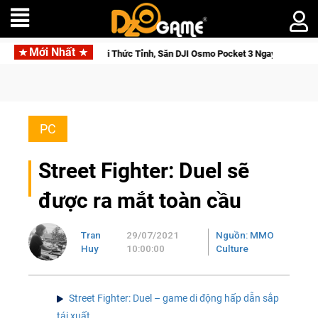
Mới Nhất
 Saga: Cửu Giới Thức Tỉnh, Săn DJI Osmo Pocket 3 Ngay Hôm Nay
PC
Street Fighter: Duel sẽ
được ra mắt toàn cầu
Tran
29/07/2021
Nguồn: MMO
Huy
10:00:00
Culture
Street Fighter: Duel – game di động hấp dẫn sắp
tái xuất