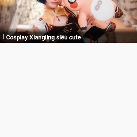
Lala Croft vừa nóng vừa xinh dưới nét vẽ của
AI
Cùng đến với những hình ảnh Lala Croft của Tomb Raider dưới nét vẽ của AI. Một cô nàng xinh đẹp, nóng bỏng nhưng cũng rắn rỏi và mạnh mẽ.