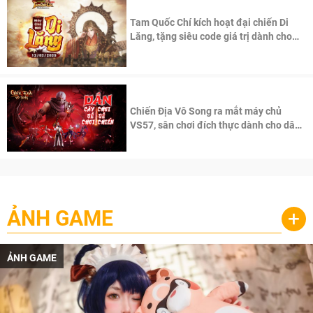
Tam Quốc Chí kích hoạt đại chiến Di
Lăng, tặng siêu code giá trị dành cho
100 độc giả đầu tiên.
Chiến Địa Vô Song ra mắt máy chủ
VS57, sân chơi đích thực dành cho dân
cày
ẢNH GAME
+
ẢNH GAME